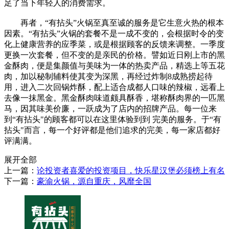
足了当下年轻人的消费需求。
再者，“有拈头”火锅至真至诚的服务是它生意火热的根本
因素。“有拈头”火锅的套餐不是一成不变的，会根据时令的变
化上健康营养的应季菜，或是根据顾客的反馈来调整。一季度
更换一次套餐，但不变的是亲民的价格。譬如近日刚上市的黑
金酥肉，便是集颜值与美味为一体的热卖产品，精选上等五花
肉，加以秘制辅料使其变为深黑，再经过炸制8成熟捞起待
用，进入二次回锅炸酥，配上适合成都人口味的辣椒，远看上
去像一抹黑金。黑金酥肉味道颇具酥香，堪称酥肉界的一匹黑
马，因其味美价廉，一跃成为了店内的招牌产品。每一位来
到“有拈头"的顾客都可以在这里体验到到 完美的服务。于“有
拈头"而言，每一个好评都是他们追求的完美，每一家店都好
评满满。
展开全部
上一篇：
论投资者喜爱的投资项目，快乐星汉堡必须榜上有名
下一篇：
豪渝火锅，源自重庆，风靡全国