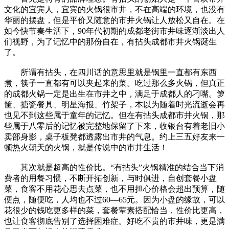
文化的宜宾人，宜宾的火锅很市井，不在高端的环境，也没有
华丽的摆盘，但是平价又随意的市井火锅让人放松又自在。在
如今快节奏生活下，90年代初期的成都老街市井味逐渐淡出人
们视野，为了记忆中的那份自在，有拈头成都市井火锅诞生
了。
所谓有拈头，在四川话的意思里就是锅里一直都有东西
煮，筷子一直都有可以夹起来的菜。吃过那么多火锅，但真正
的成都火锅一定是出生在市井之中，满足于成都人的刁嘴。箩
筐、搪瓷餐具、明星海报、竹架子，本以为随着时光流逝会再
也见不到这些属于童年的记忆。但在有拈头成都市井火锅，那
些属于八零后的记忆被完整地保留了下来，收银台有着老旧小
卖部身影，桌子板凳都透露出市井的气息。约上三五好友来一
顿热火朝天的火锅，就是传说中的市井生活！
其次就是超高的性价比。“有拈头”火锅精准的结合当下消
费者的用餐习惯，不断开拓创新，与时俱进，自创套餐小盘
菜，食客不用花心思去点菜，也不用担心价格会超出预算，随
便点，随便吃，人均也不过60—65元。因为小盘的缘故，可以
花很少的钱吃更多样的菜，套餐荤素搭配恰当，性价比更高，
也让食客彻底告别了选择困难症。好吃不贵的市井味，更是满