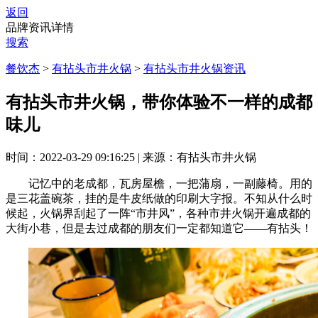
返回
品牌资讯详情
搜索
餐饮杰
>
有拈头市井火锅
>
有拈头市井火锅资讯
有拈头市井火锅，带你体验不一样的成都
味儿
时间：2022-03-29 09:16:25
|
来源：有拈头市井火锅
记忆中的老成都，瓦房屋檐，一把蒲扇，一副藤椅。用的
是三花盖碗茶，挂的是牛皮纸做的印刷大字报。不知从什么时
候起，火锅界刮起了一阵“市井风”，各种市井火锅开遍成都的
大街小巷，但是去过成都的朋友们一定都知道它——有拈头！