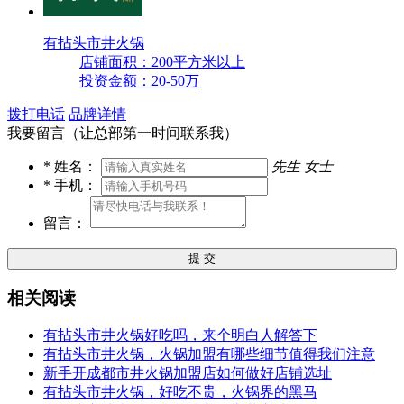
有拈头市井火锅
店铺面积：200平方米以上
投资金额：20-50万
拨打电话
品牌详情
我要留言（让总部第一时间联系我）
*
姓名：
先生
女士
*
手机：
留言：
提 交
相关阅读
有拈头市井火锅好吃吗，来个明白人解答下
有拈头市井火锅，火锅加盟有哪些细节值得我们注意
新手开成都市井火锅加盟店如何做好店铺选址
有拈头市井火锅，好吃不贵，火锅界的黑马