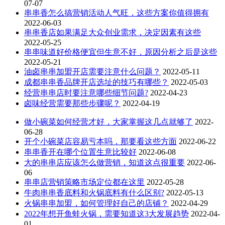
07-07
串串香怎么搞营销活动人气旺，这些方案你值得拥有
2022-06-03
串串香店如果满足大众创业需求，决定因素有这些
2022-05-25
串串味道好价格便宜但生意不好，原因分析之后是这些
2022-05-21
油卤串串加盟开店需要注意什么问题？
2022-05-11
成都串串香品牌开店选址的技巧有哪些？
2022-05-03
经营串串店时要注意哪些细节问题?
2022-04-23
卤味经营需要那些步骤呢？
2022-04-19
做小碗菜如何经营才好，大家掌握这几点就够了
2022-
06-28
开个小碗菜店容易亏本吗，那要看这些方面
2022-06-22
串串香开在哪个位置生意比较好
2022-06-08
大的串串店应该怎么做营销，知道这点很重要
2022-06-
06
串串店营销策略市场定位都在这里
2022-05-28
牛肉串串香底料和火锅底料有什么区别?
2022-05-13
火锅串串加盟，如何管理好自己的店铺？
2022-04-29
2022年想开鱼蛙火锅，需要知道这3大发展趋势
2022-04-
01