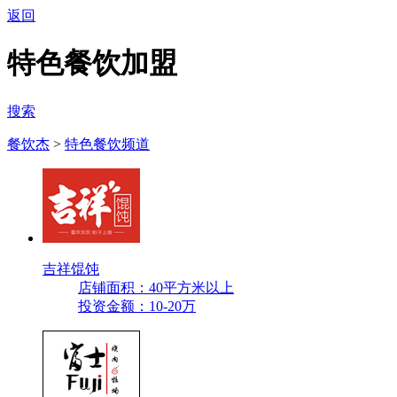
返回
特色餐饮加盟
搜索
餐饮杰
>
特色餐饮频道
吉祥馄饨
店铺面积：40平方米以上
投资金额：10-20万