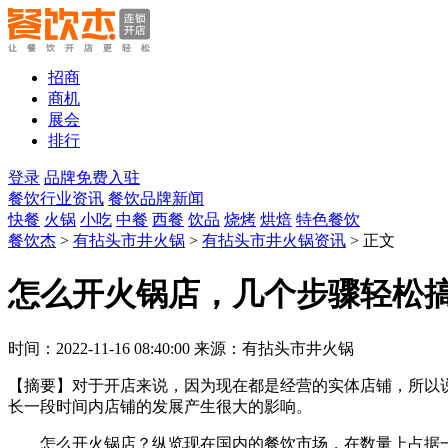
招商
商机
展会
排行
登录
品牌免费入驻
餐饮行业资讯
餐饮品牌新闻
快餐
火锅
小吃
中餐
西餐
饮品
烧烤
烘焙
特色餐饮
餐饮杰
>
有拈头市井火锅
>
有拈头市井火锅资讯
> 正文
怎么开火锅店，几个步骤轻松
时间：2022-11-16 08:40:00 来源：有拈头市井火锅
【摘要】
对于开店来说，因为现在都是经营的实体店铺，所以
长一段时间内店铺的发展产生很大的影响。
怎么开火锅店？纵览现在国内的餐饮市场，在数量上占据