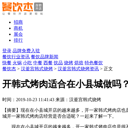
招商
商机
展会
排行
登录
品牌免费入驻
餐饮行业资讯
餐饮品牌新闻
快餐
火锅
小吃
中餐
西餐
饮品
烧烤
烘焙
特色餐饮
餐饮杰
>
汉釜宫韩式烧烤
>
汉釜宫韩式烧烤资讯
> 正文
开韩式烤肉适合在小县城做吗
时间：2019-10-23 11:41:43 来源：汉釜宫韩式烧烤
【摘要】
现在在小县城开店的越来越多，开一家韩式烤肉店也
城开一家韩式烤肉店经营是否合适呢？一起来了解一下。
现在在小县城开店的越来越多，开一家韩式烤肉店也是很