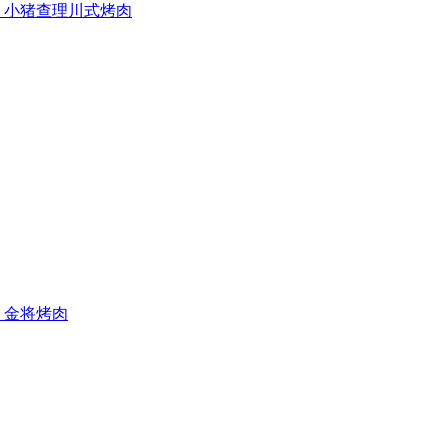
小猪查理川式烤肉
金将烤肉