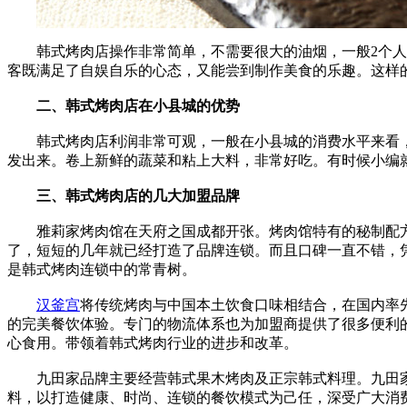
韩式烤肉店操作非常简单，不需要很大的油烟，一般2个
客既满足了自娱自乐的心态，又能尝到制作美食的乐趣。这样
二、韩式烤肉店在小县城的优势
韩式烤肉店利润非常可观，一般在小县城的消费水平来看，
发出来。卷上新鲜的蔬菜和粘上大料，非常好吃。有时候小编
三、韩式烤肉店的几大加盟品牌
雅莉家烤肉馆在天府之国成都开张。烤肉馆特有的秘制配方
了，短短的几年就已经打造了品牌连锁。而且口碑一直不错，
是韩式烤肉连锁中的常青树。
汉釜宫
将传统烤肉与中国本土饮食口味相结合，在国内率
的完美餐饮体验。专门的物流体系也为加盟商提供了很多便利
心食用。带领着韩式烤肉行业的进步和改革。
九田家品牌主要经营韩式果木烤肉及正宗韩式料理。九田家
料，以打造健康、时尚、连锁的餐饮模式为己任，深受广大消