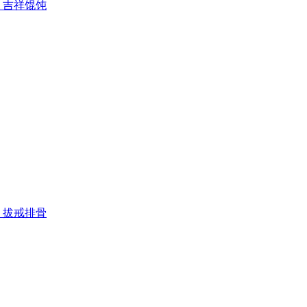
吉祥馄饨
拔戒排骨