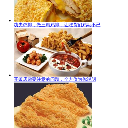
功夫鸡排，做三精鸡排，让吃货们鸡动不已
开饭店需要注意的问题，全方位为你说明