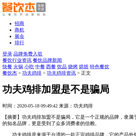
招商
商机
展会
排行
登录
品牌免费入驻
餐饮行业资讯
餐饮品牌新闻
快餐
火锅
小吃
中餐
西餐
饮品
烧烤
烘焙
特色餐饮
餐饮杰
>
功夫鸡排
>
功夫鸡排资讯
> 正文
功夫鸡排加盟是不是骗局
时间：2020-05-18 09:49:42 来源：功夫鸡排
【摘要】
功夫鸡排加盟不是骗局，它是一个正规的品牌，隶属
的知名品牌，更是受到了众多消费者的信赖。
功夫鸡排是来源于台湾的一款正宗鸡排品牌，它的产品外