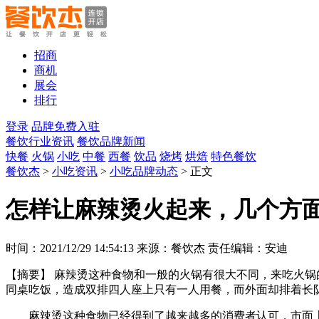
招商
商机
展会
排行
登录
品牌免费入驻
餐饮行业资讯
餐饮品牌新闻
快餐
火锅
小吃
中餐
西餐
饮品
烧烤
烘焙
特色餐饮
餐饮杰
>
小吃资讯
>
小吃品牌动态
> 正文
怎样让麻辣烫火起来，几个方
时间：2021/12/29 14:54:13 来源：餐饮杰 责任编辑：安迪
【摘要】
麻辣烫这种食物和一般的火锅有很大不同，来吃火锅
同桌吃饭，造成双排四人座上只有一人用餐，而外面却排着长
麻辣烫这种食物已经得到了越来越多的消费者认可，市面