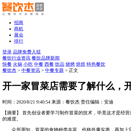
招商
商机
展会
排行
登录
品牌免费入驻
餐饮行业资讯
餐饮品牌新闻
快餐
火锅
小吃
中餐
西餐
饮品
烧烤
烘焙
特色餐饮
餐饮杰
>
中餐资讯
>
中餐专题
> 正文
开一家冒菜店需要了解什么，
时间：2020/8/21 9:40:54 来源：餐饮杰 责任编辑：安迪
【摘要】
首先创业者要学习制作冒菜的技术，毕竟这才是经营
的难度。
众所周知，冒菜的食物种类丰富、价格低廉实惠，再加上