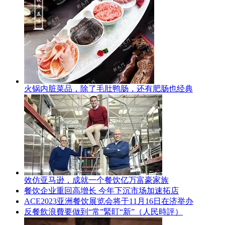
火锅内脏菜品，除了毛肚鸭肠，还有肥肠也经典
效仿亚马逊，成就一个餐饮亿万富豪家族
餐饮企业重回高增长 今年下沉市场加速拓店
ACE2023亚洲餐饮展览会将于11月16日在济举办
反餐飲浪費要做到“常”緊盯“新”（人民時評）