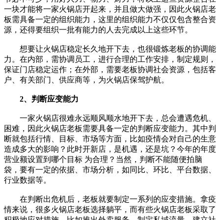
一块才能将一家火锅店开起来，并且做大做强，因此火锅店老
板需具备一定的组织能力，这里的组织能力不仅仅包含整合资
源，还得要组织一批有能力的人去完成以上这些环节。
想要让火锅店稳定长久地开下去，也很锻炼老板的协调能
力。在内部，需协调员工，进行合理的工作安排，制定规则，
保证门店稳定运作；在外部，需要老板协调社会资源，包括客
户、有关部门、供应商等，为火锅店保驾护航。
2、判断应变能力
一家火锅店很难永远顺风顺水地开下去，总会遭遇危机、
困难，因此火锅店老板需要具备一定的判断应变能力。其中判
断就包括行情、目标、市场等方面，比如疫情会对自己的生意
造成多大的影响？此时开新店，是机遇，还是坑？今年的年度
营业额设置到哪个目标 为合理？当然，判断不能随便拍脑
袋，要有一定的依据、市场分析，如同比、环比、平台数据、
行业数据等。
在判断出危机后，老板就要制定一系列的应变措施。拿疫
情来说，很多火锅店老板选择躺平，而有些火锅店老板采取了
积极地应对措施，比如推出外卖服务、制定私域流量、建立社