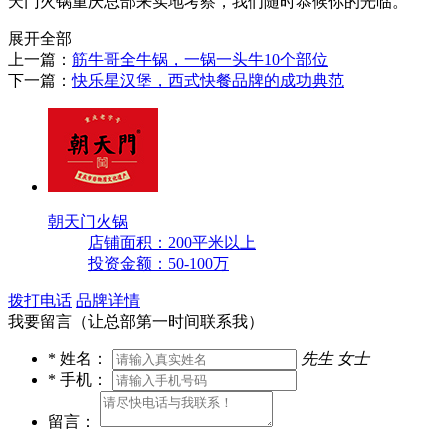
天门火锅重庆总部来实地考察，我们随时恭候你的光临。
展开全部
上一篇：
筋牛哥全牛锅，一锅一头牛10个部位
下一篇：
快乐星汉堡，西式快餐品牌的成功典范
朝天门火锅
店铺面积：200平米以上
投资金额：50-100万
拨打电话
品牌详情
我要留言（让总部第一时间联系我）
*
姓名：
先生
女士
*
手机：
留言：