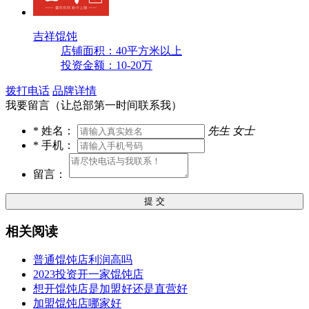
吉祥馄饨
店铺面积：40平方米以上
投资金额：10-20万
拨打电话
品牌详情
我要留言（让总部第一时间联系我）
*
姓名：
先生
女士
*
手机：
留言：
提 交
相关阅读
普通馄饨店利润高吗
2023投资开一家馄饨店
想开馄饨店是加盟好还是直营好
加盟馄饨店哪家好