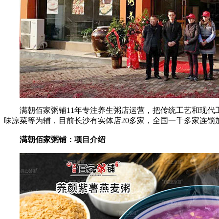
满朝佰家粥铺11年专注养生粥店运营，把传统工艺和现代
味凉菜等为辅，目前长沙有实体店20多家，全国一千多家连锁
满朝佰家粥铺：项目介绍