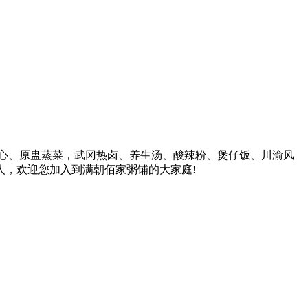
点心、原盅蒸菜，武冈热卤、养生汤、酸辣粉、煲仔饭、川渝风
人，欢迎您加入到满朝佰家粥铺的大家庭!