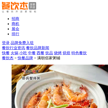
招商
商机
展会
排行
登录
品牌免费入驻
餐饮行业资讯
餐饮品牌新闻
快餐
火锅
小吃
中餐
西餐
饮品
烧烤
烘焙
特色餐饮
餐饮杰
>
快餐品牌
> 满朝佰家粥铺