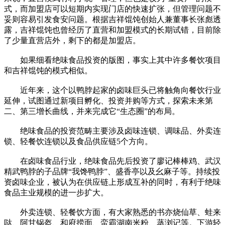
式，而加盟店可以短期内实现门店的快速扩张，但管理问题不
妥则容易引发食安问题。根据吉祥馄饨创始人兼董事长张彪透
露，吉祥馄饨也曾经历了直营和加盟模式的长期试错，目前除
了少量直营店外，剩下的都是加盟店。
如果细看绝味食品投资的版图，事实上其中许多餐饮项目
和吉祥馄饨的模式相似。
近年来，这个以鸭脖起家的卤味巨头已将触角向餐饮行业
延伸，试图通过新项目孵化、投资并购等方式，探索未来第
二、第三增长曲线，并来完成它“生态圈”的布局。
绝味食品的投资范畴主要涉及卤味连锁、调味品、外卖连
锁、轻餐饮连锁以及食品供应链5个方向。
在卤味食品行业，绝味食品先后投资了廖记棒棒鸡、武汉
精武鸭脖的子品牌“我馋鸭脖”、盛香亭以及幺麻子等。持续投
资卤味企业，被认为在供应链上形成互补的同时，有利于绝味
食品主业规模的进一步扩大。
外卖连锁、轻餐饮方面，有大家熟悉的书亦烧仙草、蛙来
哒、阿甘锅盔、和府捞面、蛮霸湖南米粉、蒸浏记等。下游轻