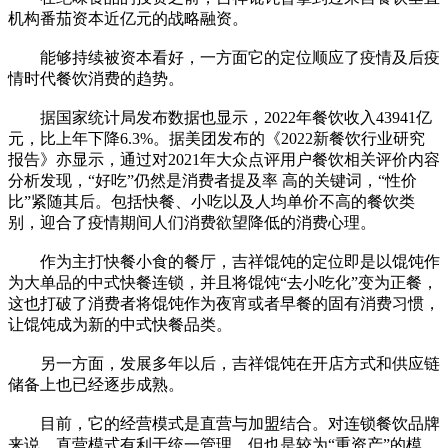
机构番茄资本近亿元的战略融资。
能够持续被资本看好，一方面它的定位顺应了疫情及后疫
情时代餐饮消费的趋势。
据国家统计局发布数据也显示，2022年餐饮收入43941亿
元，比上年下降6.3%。据美团发布的《2022新餐饮行业研究
报告》亦显示，通过对2021年大众点评用户餐饮相关评价内容
分析发现，“好吃”仍然是消费者提及率 高的关键词，“性价
比”紧随其后。包括快餐、小吃以及人均单价不高的餐饮类
别，迎合了疫情期间人们消费欲望降低的消费心理。
作为主打快餐小食的餐厅，吉祥馄饨的定位即是以馄饨作
为大单品的中式快餐连锁，并且将馄饨“去小吃化”变为正餐，
这也打破了消费者将馄饨作为夜宵或者早餐的固有消费习惯，
让馄饨成为新的中式快餐品类。
另一方面，发展多年以后，吉祥馄饨在开店方式和供应链
储备上也已经逐步成熟。
目前，它的经营模式是直营与加盟结合。对连锁餐饮品牌
来说，直营模式有利于统一管理，但也是较为“重资产”的模