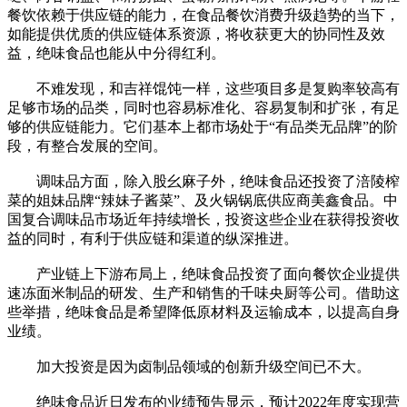
餐饮依赖于供应链的能力，在食品餐饮消费升级趋势的当下，
如能提供优质的供应链体系资源，将收获更大的协同性及效
益，绝味食品也能从中分得红利。
不难发现，和吉祥馄饨一样，这些项目多是复购率较高有
足够市场的品类，同时也容易标准化、容易复制和扩张，有足
够的供应链能力。它们基本上都市场处于“有品类无品牌”的阶
段，有整合发展的空间。
调味品方面，除入股幺麻子外，绝味食品还投资了涪陵榨
菜的姐妹品牌“辣妹子酱菜”、及火锅锅底供应商美鑫食品。中
国复合调味品市场近年持续增长，投资这些企业在获得投资收
益的同时，有利于供应链和渠道的纵深推进。
产业链上下游布局上，绝味食品投资了面向餐饮企业提供
速冻面米制品的研发、生产和销售的千味央厨等公司。借助这
些举措，绝味食品是希望降低原材料及运输成本，以提高自身
业绩。
加大投资是因为卤制品领域的创新升级空间已不大。
绝味食品近日发布的业绩预告显示，预计2022年度实现营