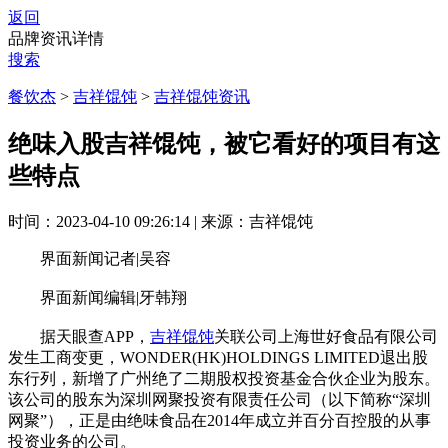
返回
品牌资讯详情
搜索
餐饮杰
>
吉祥馄饨
>
吉祥馄饨资讯
绝味入股吉祥馄饨，被它看好的项目有这
些特点
时间：2023-04-10 09:26:14
|
来源：吉祥馄饨
界面新闻记者|吴容
界面新闻编辑|牙韩翔
据天眼查APP，
吉祥馄饨
关联公司上海世好食品有限公司
发生工商变更，WONDER(HK)HOLDINGS LIMITED退出股
东行列，新增了广州绝了二期股权投资基金合伙企业为股东。
该公司的股东为深圳网聚投资有限责任公司（以下简称“深圳
网聚”），正是由绝味食品在2014年成立并百分百控股的从事
投资业务的公司。