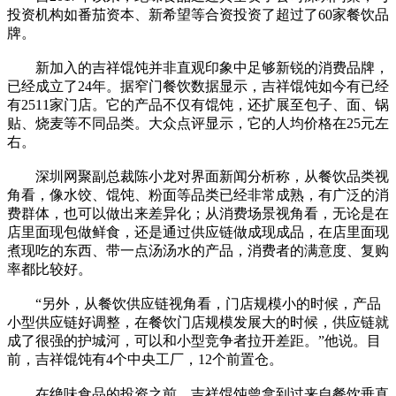
投资机构如番茄资本、新希望等合资投资了超过了60家餐饮品
牌。
新加入的吉祥馄饨并非直观印象中足够新锐的消费品牌，
已经成立了24年。据窄门餐饮数据显示，吉祥馄饨如今有已经
有2511家门店。它的产品不仅有馄饨，还扩展至包子、面、锅
贴、烧麦等不同品类。大众点评显示，它的人均价格在25元左
右。
深圳网聚副总裁陈小龙对界面新闻分析称，从餐饮品类视
角看，像水饺、馄饨、粉面等品类已经非常成熟，有广泛的消
费群体，也可以做出来差异化；从消费场景视角看，无论是在
店里面现包做鲜食，还是通过供应链做成现成品，在店里面现
煮现吃的东西、带一点汤汤水的产品，消费者的满意度、复购
率都比较好。
“另外，从餐饮供应链视角看，门店规模小的时候，产品
小型供应链好调整，在餐饮门店规模发展大的时候，供应链就
成了很强的护城河，可以和小型竞争者拉开差距。”他说。目
前，吉祥馄饨有4个中央工厂，12个前置仓。
在绝味食品的投资之前，吉祥馄饨曾拿到过来自餐饮垂直