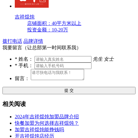
吉祥馄饨
店铺面积：40平方米以上
投资金额：10-20万
拨打电话
品牌详情
我要留言（让总部第一时间联系我）
*
姓名：
先生
女士
*
手机：
留言：
提 交
相关阅读
2024年吉祥馄饨加盟品牌介绍
快餐加盟为何选择吉祥馄饨？
加盟吉祥馄饨能挣钱吗
开吉祥馄饨店经历