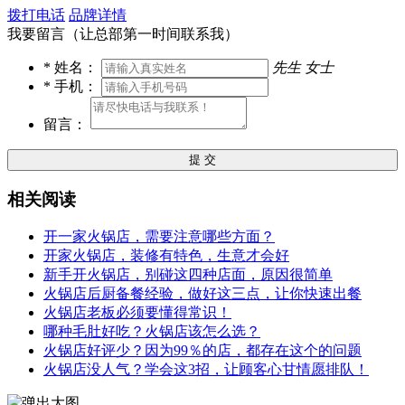
拨打电话
品牌详情
我要留言（让总部第一时间联系我）
*
姓名：
先生
女士
*
手机：
留言：
提 交
相关阅读
开一家火锅店，需要注意哪些方面？
开家火锅店，装修有特色，生意才会好
新手开火锅店，别碰这四种店面，原因很简单
火锅店后厨备餐经验，做好这三点，让你快速出餐
火锅店老板必须要懂得常识！
哪种毛肚好吃？火锅店该怎么选？
火锅店好评少？因为99％的店，都存在这个的问题
火锅店没人气？学会这3招，让顾客心甘情愿排队！