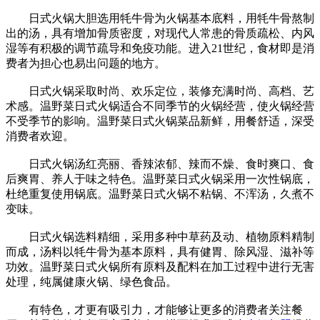
日式火锅大胆选用牦牛骨为火锅基本底料，用牦牛骨熬制
出的汤，具有增加骨质密度，对现代人常患的骨质疏松、内风
湿等有积极的调节疏导和免疫功能。进入21世纪，食材即是消
费者为担心也易出问题的地方。
日式火锅采取时尚、欢乐定位，装修充满时尚、高档、艺
术感。温野菜日式火锅适合不同季节的火锅经营，使火锅经营
不受季节的影响。温野菜日式火锅菜品新鲜，用餐舒适，深受
消费者欢迎。
日式火锅汤红亮丽、香辣浓郁、辣而不燥、食时爽口、食
后爽胃、养人于味之特色。温野菜日式火锅采用一次性锅底，
杜绝重复使用锅底。温野菜日式火锅不粘锅、不浑汤，久煮不
变味。
日式火锅选料精细，采用多种中草药及动、植物原料精制
而成，汤料以牦牛骨为基本原料，具有健胃、除风湿、滋补等
功效。温野菜日式火锅所有原料及配料在加工过程中进行无害
处理，纯属健康火锅、绿色食品。
有特色，才更有吸引力，才能够让更多的消费者关注餐