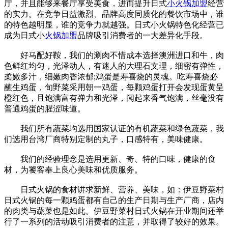
厅，并且能够来餐厅享受美食，进而提升日式
小火锅加盟
经营
的实力。在竞争日益激烈、品牌高度同质化的餐饮市场中，谁
的特色越明显，谁的竞争力就越强。日式小火锅特色化经营已
成为日式小
火锅加盟
品牌吸引消费者的一大差异化手段。
好马配好鞍，我们的涮肉不惜成本选择澳洲进口和牛，肉
色鲜红均匀，光泽动人，有迷人的大理石文理，细密有弹性，
柔嫩多汁，细嫩肉香浓郁;鸡蛋是寿喜烧的灵魂。吃寿喜烧必
蘸生鸡蛋，旬野菜采用朝一鸡蛋，每颗鸡蛋打开会发现蛋黄呈
橙红色，且饱满富有弹力和光泽，闻起来香气饱满，丝毫没有
普通鸡蛋的腥涩味道。
我们所有蔬菜均选用国家认证的有机蔬菜和绿色蔬菜，我
们选用台湾厂商特别定制的丸子，口感特有，美味健康。
我们的经验理念是选用更新、奇、特的口味，健康的食
材，为饕客奉上良心美味和优质服务。
日式火锅的食材讲求新鲜、营养、美味，如：伊豆野菜村
日式火锅的每一颗鸡蛋都有自己的生产日期与生产厂商，店内
的肉类与蔬菜也是如此。伊豆野菜村日式火锅在开业期间还举
行了一系列的活动吸引消费者的注意，并取得了较好的效果。