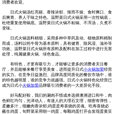
消费者欢迎。
日式火锅汤红亮丽、香辣浓郁、辣而不燥、食时爽口、食
后爽胃、养人于味之特色。温野菜日式火锅采用一次性锅底，
杜绝重复使用锅底。温野菜日式火锅不粘锅、不浑汤，久煮不
变味。
日式火锅选料精细，采用多种中草药及动、植物原料精制
而成，汤料以牦牛骨为基本原料，具有健胃、除风湿、滋补等
功效。温野菜日式火锅所有原料及配料在加工过程中进行无害
处理，纯属健康火锅、绿色食品。
有特色，才更有吸引力，才能够让更多的消费者关注餐
厅，并且能够来餐厅享受美食，进而提升日式
小火锅加盟
经营
的实力。在竞争日益激烈、品牌高度同质化的餐饮市场中，谁
的特色越明显，谁的竞争力就越强。日式小火锅特色化经营已
成为日式小
火锅加盟
品牌吸引消费者的一大差异化手段。
好马配好鞍，我们的涮肉不惜成本选择澳洲进口和牛，肉
色鲜红均匀，光泽动人，有迷人的大理石文理，细密有弹性，
柔嫩多汁，细嫩肉香浓郁;鸡蛋是寿喜烧的灵魂。吃寿喜烧必
蘸生鸡蛋，旬野菜采用朝一鸡蛋，每颗鸡蛋打开会发现蛋黄呈