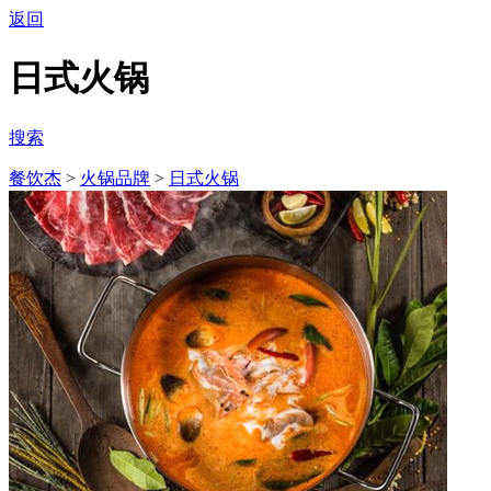
返回
日式火锅
搜索
餐饮杰
>
火锅品牌
>
日式火锅