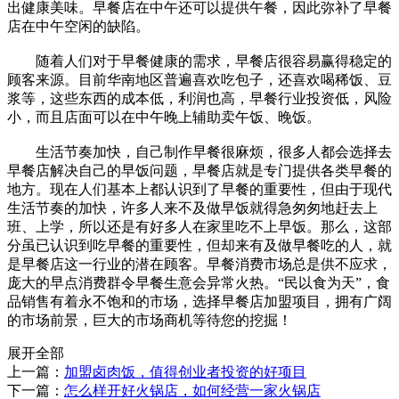
出健康美味。早餐店在中午还可以提供午餐，因此弥补了早餐
店在中午空闲的缺陷。
随着人们对于早餐健康的需求，早餐店很容易赢得稳定的
顾客来源。目前华南地区普遍喜欢吃包子，还喜欢喝稀饭、豆
浆等，这些东西的成本低，利润也高，早餐行业投资低，风险
小，而且店面可以在中午晚上辅助卖午饭、晚饭。
生活节奏加快，自己制作早餐很麻烦，很多人都会选择去
早餐店解决自己的早饭问题，早餐店就是专门提供各类早餐的
地方。现在人们基本上都认识到了早餐的重要性，但由于现代
生活节奏的加快，许多人来不及做早饭就得急匆匆地赶去上
班、上学，所以还是有好多人在家里吃不上早饭。那么，这部
分虽已认识到吃早餐的重要性，但却来有及做早餐吃的人，就
是早餐店这一行业的潜在顾客。早餐消费市场总是供不应求，
庞大的早点消费群令早餐生意会异常火热。“民以食为天”，食
品销售有着永不饱和的市场，选择早餐店加盟项目，拥有广阔
的市场前景，巨大的市场商机等待您的挖掘！
展开全部
上一篇：
加盟卤肉饭，值得创业者投资的好项目
下一篇：
怎么样开好火锅店，如何经营一家火锅店