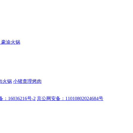
豪渝火锅
肉火锅
小猪查理烤肉
备：16036216号-2
京公网安备：11010802024684号