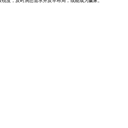
敏锐度，及时洞悉需求并及早布局，或能成为赢家。