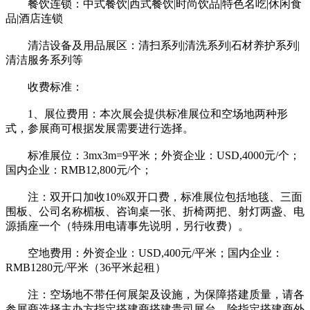
餐饮连锁：中式餐饮|西式餐饮|时尚饮品|特色名吃|休闲食
品|酒店连锁
清洁设备及用品展区：清扫系列|清洗系列|石材养护系列|
清洁服务系列等
收费标准：
1、展位费用：本次展会提供标准展位和空场地两种形
式，参展商可根据发展需要进行选择。
标准展位：3mx3m=9平米；外资企业：USD,4000元/个；
国内企业：RMB12,800元/个；
注：双开口加收10%双开口费，标准展位包括地毯、三面
围板、公司名称楣板、咨询桌一张、折椅两把、射灯两盏、电
源插座一个（特殊用电请事先说明，另行收费）。
空地费用：外资企业：USD,400元/平米；国内企业：
RMB1280元/平米（36平米起租）
注：空场地不带任何展架及设施，为保障搭建质量，请各
参展商选择主办方指定搭建商搭建贵司展台，除指定搭建商外