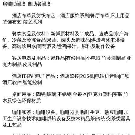
房辅助设备|自助餐设备
酒店布草及纺织布艺：酒店服饰系列|餐厅布草|床上用品|
装饰布艺|浴室系列
餐饮食品及饮料：新鲜原材料及半成品、速成品|水产海
鲜、冷藏及冷冻食品|果蔬、罐头及调味品|烘焙与冰淇淋设
备、高端饮用水|葡萄酒及烈酒|果汁、原料及制作设备
客房电器及用品：易耗品|有偿用品|小电器|竹藤漆制品|亚
克力制品|皮具制品
酒店IT智能电子产品：酒店监控|POS机|电话机音响|门锁|
酒店软件|智能控制
桌面用品：陶瓷|玻璃|不锈钢|金银器|亚克力塑料|密胺|竹
木及绿色环保材质
咖啡和茶：咖啡设备、咖啡器具|咖啡生豆、熟豆咖啡加
工生产设备技术|咖啡烘焙设备及技术精品茶|传统茶|茶类器具
及工艺品