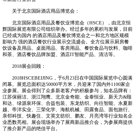
关于北京国际酒店用品博览会：
北京国际酒店用品及餐饮业博览会（HSCE），由北京恒
辉国际展览有限公司组织举办。经过多年的累积与发展，目前
已经成为国内 的酒店用品及餐饮博览会之一和北方地区规模
影响力 强的酒店餐饮行业展示交流盛会。全方位展示厨房餐
饮设备及用品、桌面用品、客房用品、餐饮食品与饮料、咖啡
和茶、酒店餐饮品牌加盟、酒店IT智能产品、清洁等。
2018展会回顾：
2018HSCEBEIJING，于6月23日在中国国际展览中心圆满
闭幕。展览总面积达50000平方米，共迎来了国内外1100家企
业参展。展会得到了众多新老客户的积极参与，知名品牌有：
江苏保丽洁、浙江翔鹰、北京金奇能、金泰恒业、新天力&颐
和达、绿源泉环保、合益包装、东龙纺织、向往智能、永夏新
越、帝洋实业、三荣化学、海航机械、田露食品、面包旅行、
亲邻科技、快趣住、文英文纺织、鹏友、月亮湾等行业知名企
业悉数亮相。展会现场举办了展商新品推介会，为参展商提供
了推介新产品的绝佳平台。