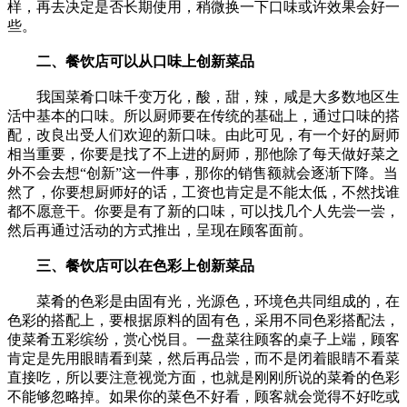
样，再去决定是否长期使用，稍微换一下口味或许效果会好一
些。
二、餐饮店可以从口味上创新菜品
我国菜肴口味千变万化，酸，甜，辣，咸是大多数地区生
活中基本的口味。所以厨师要在传统的基础上，通过口味的搭
配，改良出受人们欢迎的新口味。由此可见，有一个好的厨师
相当重要，你要是找了不上进的厨师，那他除了每天做好菜之
外不会去想“创新”这一件事，那你的销售额就会逐渐下降。当
然了，你要想厨师好的话，工资也肯定是不能太低，不然找谁
都不愿意干。你要是有了新的口味，可以找几个人先尝一尝，
然后再通过活动的方式推出，呈现在顾客面前。
三、餐饮店可以在色彩上创新菜品
菜肴的色彩是由固有光，光源色，环境色共同组成的，在
色彩的搭配上，要根据原料的固有色，采用不同色彩搭配法，
使菜肴五彩缤纷，赏心悦目。一盘菜往顾客的桌子上端，顾客
肯定是先用眼睛看到菜，然后再品尝，而不是闭着眼睛不看菜
直接吃，所以要注意视觉方面，也就是刚刚所说的菜肴的色彩
不能够忽略掉。如果你的菜色不好看，顾客就会觉得不好吃或