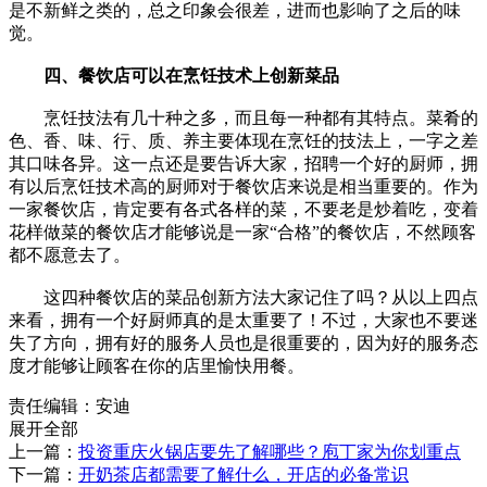
是不新鲜之类的，总之印象会很差，进而也影响了之后的味
觉。
四、餐饮店可以在烹饪技术上创新菜品
烹饪技法有几十种之多，而且每一种都有其特点。菜肴的
色、香、味、行、质、养主要体现在烹饪的技法上，一字之差
其口味各异。这一点还是要告诉大家，招聘一个好的厨师，拥
有以后烹饪技术高的厨师对于餐饮店来说是相当重要的。作为
一家餐饮店，肯定要有各式各样的菜，不要老是炒着吃，变着
花样做菜的餐饮店才能够说是一家“合格”的餐饮店，不然顾客
都不愿意去了。
这四种餐饮店的菜品创新方法大家记住了吗？从以上四点
来看，拥有一个好厨师真的是太重要了！不过，大家也不要迷
失了方向，拥有好的服务人员也是很重要的，因为好的服务态
度才能够让顾客在你的店里愉快用餐。
责任编辑：安迪
展开全部
上一篇：
投资重庆火锅店要先了解哪些？庖丁家为你划重点
下一篇：
开奶茶店都需要了解什么，开店的必备常识