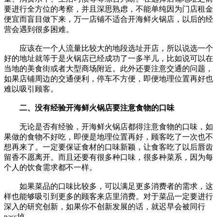
要进行全方位的考察，并且深思熟虑，不能单纯因为门店租金
便宜而盲目做下来，万一店铺不适合开海鲜火锅店，以后的经
营会遇到很多困难。
应该在一个人流量比较大的地段选址开店，所以说选一个
好的地址就等于是火锅店已经成功了一多半儿，比如说可以在
当地的美食街或者大型商场附近。此外还要注意交通的问题，
如果店铺周边的交通便利，停车不方便，即便地理位置再好也
难以吸引顾客。
二、没有经验开海鲜火锅店要注意食物的口味
无论是否有经验，开海鲜火锅店都得注意食物的口味，如
果做的食物不好吃，即便是地理位置再好，顾客吃了一次也不
想再来了。一定要保证食材的口味新颖，让食客吃了以后唇齿
留香不愿离开。而且还要有很多种口味，很多种菜系，因为每
个人的饮食需求都不一样。
如果菜品的口味比较多，可以满足更多消费者的需求，这
样也能够吸引到更多的顾客来店里消费。对于菜品一定要进行
深入的研究创新，如果你不创新发展的话，就迟早会被同行
pass掉。