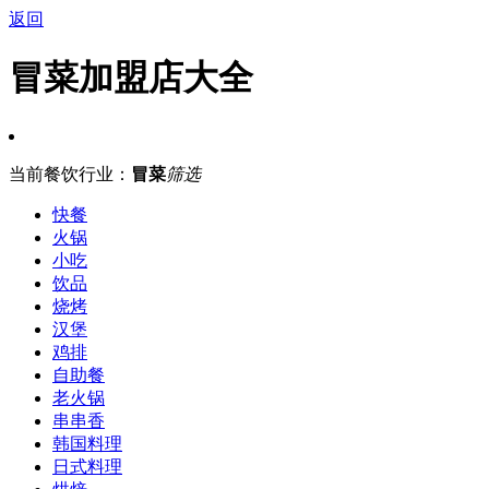
返回
冒菜加盟店大全
当前餐饮行业：
冒菜
筛选
快餐
火锅
小吃
饮品
烧烤
汉堡
鸡排
自助餐
老火锅
串串香
韩国料理
日式料理