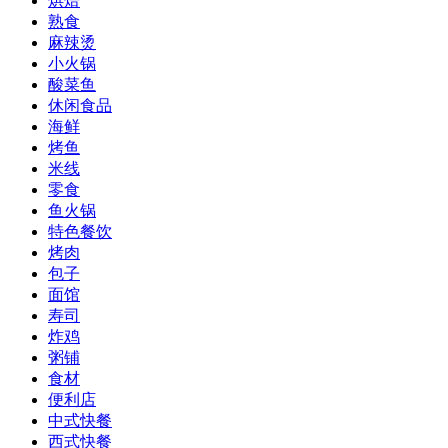
烘焙
熟食
麻辣烫
小火锅
酸菜鱼
休闲食品
海鲜
烤鱼
米线
零食
鱼火锅
特色餐饮
烤肉
包子
面馆
寿司
炸鸡
粥铺
食材
便利店
中式快餐
西式快餐