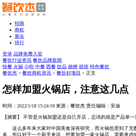
招商
商机
展会
排行
登录
品牌免费入驻
餐饮行业资讯
餐饮品牌新闻
快餐
火锅
小吃
中餐
西餐
饮品
烧烤
烘焙
特色餐饮
餐饮杰
>
餐饮商机资讯
>
餐饮好项目
> 正文
怎样加盟火锅店，注意这几点
时间：2022/1/18 15:24:18 来源：餐饮杰 责任编辑：安迪
【摘要】
不管是火锅加盟还是自己开店，忌讳的就是产品单一
这么多年来大家对中国美食深有研究，而火锅也受到了无
多，所以对于一个新手来说，想要加盟一家火锅店，需要考虑