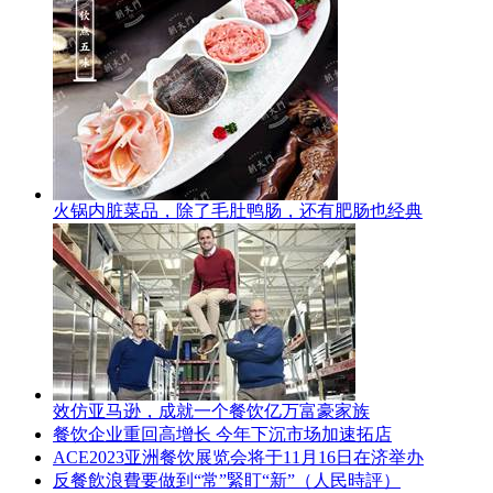
火锅内脏菜品，除了毛肚鸭肠，还有肥肠也经典
效仿亚马逊，成就一个餐饮亿万富豪家族
餐饮企业重回高增长 今年下沉市场加速拓店
ACE2023亚洲餐饮展览会将于11月16日在济举办
反餐飲浪費要做到“常”緊盯“新”（人民時評）