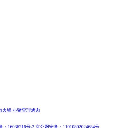
肉火锅
小猪查理烤肉
备：16036216号-2
京公网安备：11010802024684号