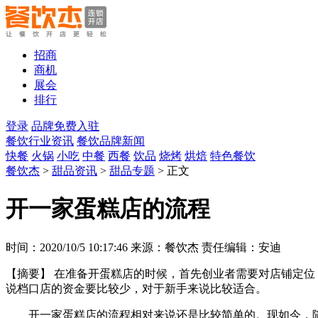
招商
商机
展会
排行
登录
品牌免费入驻
餐饮行业资讯
餐饮品牌新闻
快餐
火锅
小吃
中餐
西餐
饮品
烧烤
烘焙
特色餐饮
餐饮杰
>
甜品资讯
>
甜品专题
> 正文
开一家蛋糕店的流程
时间：2020/10/5 10:17:46 来源：餐饮杰 责任编辑：安迪
【摘要】
在准备开蛋糕店的时候，首先创业者需要对店铺定位
说档口店的资金要比较少，对于新手来说比较适合。
开一家蛋糕店的流程相对来说还是比较简单的。现如今，