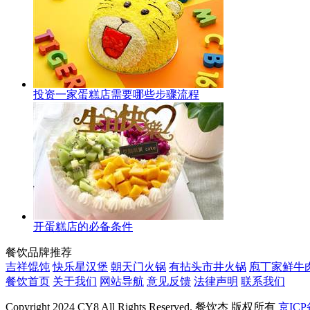
投资一家蛋糕店需要哪些步骤流程
开蛋糕店的必备条件
餐饮品牌推荐
吉祥馄饨
快乐星汉堡
朝天门火锅
有拈头市井火锅
庖丁家鲜牛
餐饮首页
关于我们
网站导航
意见反馈
法律声明
联系我们
Copyright 2024 CY8 All Rights Reserved. 餐饮杰 版权所有
京ICP