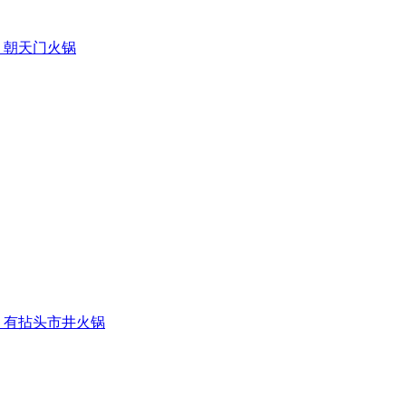
朝天门火锅
有拈头市井火锅