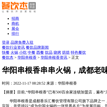
招商
商机
展会
排行
登录
品牌免费入驻
餐饮行业资讯
餐饮品牌新闻
快餐
火锅
小吃
中餐
西餐
饮品
烧烤
烘焙
特色餐饮
餐饮杰
>
华阳串根香
>
华阳串根香资讯
> 正文
华阳串根香串串火锅，成都老
时间：2022-11-17 08:28:52 来源：华阳串根香
【摘要】
目前,“华阳串根香”已有500百余家连锁加盟店，遍
华阳串根香是成都香乐汇餐饮管理有限公司旗下品牌之一，创
宗旨，并坚持以“成为中国火锅的一张世界名片”为发展目标，