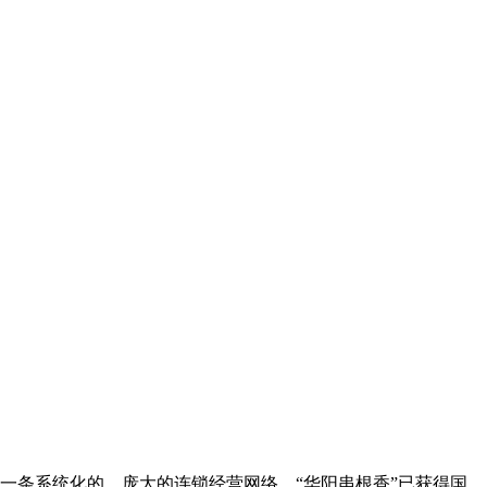
了一条系统化的、庞大的连锁经营网络。“华阳串根香”已获得国