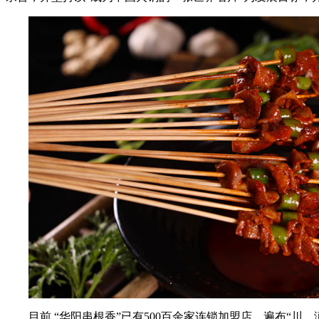
目前,“华阳串根香”已有500百余家连锁加盟店，遍布“