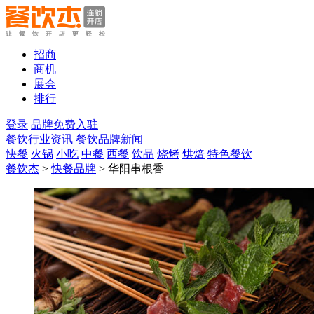
招商
商机
展会
排行
登录
品牌免费入驻
餐饮行业资讯
餐饮品牌新闻
快餐
火锅
小吃
中餐
西餐
饮品
烧烤
烘焙
特色餐饮
餐饮杰
>
快餐品牌
> 华阳串根香