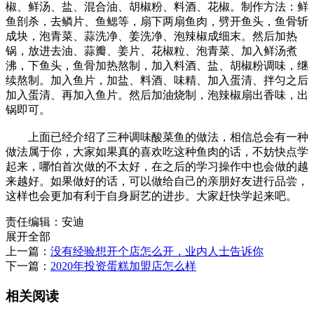
椒、鲜汤、盐、混合油、胡椒粉、料酒、花椒。制作方法：鲜
鱼剖杀，去鳞片、鱼鳃等，扇下两扇鱼肉，劈开鱼头，鱼骨斩
成块，泡青菜、蒜洗净、姜洗净、泡辣椒成细末。然后加热
锅，放进去油、蒜瓣、姜片、花椒粒、泡青菜、加入鲜汤煮
沸，下鱼头，鱼骨加热熬制，加入料酒、盐、胡椒粉调味，继
续熬制。加入鱼片，加盐、料酒、味精、加入蛋清、拌匀之后
加入蛋清、再加入鱼片。然后加油烧制，泡辣椒扇出香味，出
锅即可。
上面已经介绍了三种调味酸菜鱼的做法，相信总会有一种
做法属于你，大家如果真的喜欢吃这种鱼肉的话，不妨快点学
起来，哪怕首次做的不太好，在之后的学习操作中也会做的越
来越好。如果做好的话，可以做给自己的亲朋好友进行品尝，
这样也会更加有利于自身厨艺的进步。大家赶快学起来吧。
责任编辑：安迪
展开全部
上一篇：
没有经验想开个店怎么开，业内人士告诉你
下一篇：
2020年投资蛋糕加盟店怎么样
相关阅读