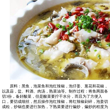
原料：黑鱼，泡菜鱼和泡红辣椒，泡仔姜、葱花和花椒，
以及蒜，盐、料酒、肉汤，熟菜油等。制作过程：将鱼两面各
切3份，备好酸菜，但是酸菜要拧干水分，而且为了方便入
口，要切成细丝，然后操作泡红辣椒，将红辣椒剁碎，泡姜切
成粒，炒锅也要进行加热，下熟菜要进行煸炒，煸炒的程度为