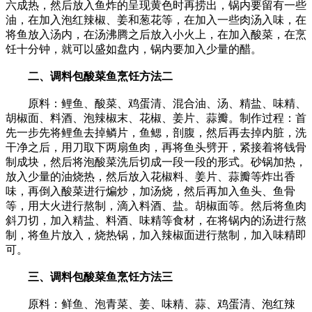
六成热，然后放入鱼炸的呈现黄色时再捞出，锅内要留有一些
油，在加入泡红辣椒、姜和葱花等，在加入一些肉汤入味，在
将鱼放入汤内，在汤沸腾之后放入小火上，在加入酸菜，在烹
饪十分钟，就可以盛如盘内，锅内要加入少量的醋。
二、调料包酸菜鱼烹饪方法二
原料：鲤鱼、酸菜、鸡蛋清、混合油、汤、精盐、味精、
胡椒面、料酒、泡辣椒末、花椒、姜片、蒜瓣。制作过程：首
先一步先将鲤鱼去掉鳞片，鱼鳃，剖腹，然后再去掉内脏，洗
干净之后，用刀取下两扇鱼肉，再将鱼头劈开，紧接着将钱骨
制成块，然后将泡酸菜洗后切成一段一段的形式。砂锅加热，
放入少量的油烧热，然后放入花椒料、姜片、蒜瓣等炸出香
味，再倒入酸菜进行煸炒，加汤烧，然后再加入鱼头、鱼骨
等，用大火进行熬制，滴入料酒、盐。胡椒面等。然后将鱼肉
斜刀切，加入精盐、料酒、味精等食材，在将锅内的汤进行熬
制，将鱼片放入，烧热锅，加入辣椒面进行熬制，加入味精即
可。
三、调料包酸菜鱼烹饪方法三
原料：鲜鱼、泡青菜、姜、味精、蒜、鸡蛋清、泡红辣