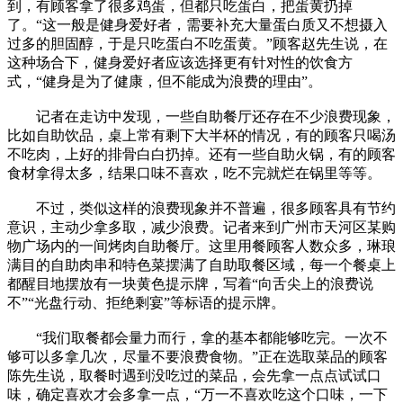
到，有顾客拿了很多鸡蛋，但都只吃蛋白，把蛋黄扔掉
了。“这一般是健身爱好者，需要补充大量蛋白质又不想摄入
过多的胆固醇，于是只吃蛋白不吃蛋黄。”顾客赵先生说，在
这种场合下，健身爱好者应该选择更有针对性的饮食方
式，“健身是为了健康，但不能成为浪费的理由”。
记者在走访中发现，一些自助餐厅还存在不少浪费现象，
比如自助饮品，桌上常有剩下大半杯的情况，有的顾客只喝汤
不吃肉，上好的排骨白白扔掉。还有一些自助火锅，有的顾客
食材拿得太多，结果口味不喜欢，吃不完就烂在锅里等等。
不过，类似这样的浪费现象并不普遍，很多顾客具有节约
意识，主动少拿多取，减少浪费。记者来到广州市天河区某购
物广场内的一间烤肉自助餐厅。这里用餐顾客人数众多，琳琅
满目的自助肉串和特色菜摆满了自助取餐区域，每一个餐桌上
都醒目地摆放有一块黄色提示牌，写着“向舌尖上的浪费说
不”“光盘行动、拒绝剩宴”等标语的提示牌。
“我们取餐都会量力而行，拿的基本都能够吃完。一次不
够可以多拿几次，尽量不要浪费食物。”正在选取菜品的顾客
陈先生说，取餐时遇到没吃过的菜品，会先拿一点点试试口
味，确定喜欢才会多拿一点，“万一不喜欢吃这个口味，一下