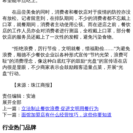
希望能早点吃上。”
在品尝美食的同时，消费者和餐饮店对于疫情的防控亦没
有放松。记者留意到，在排队期间，不少的消费者都不忘戴上
口罩，就餐期间，消费者主动使用公筷。而在进店之前，餐饮
店的工作人员亦会对消费者进行测温，全程戴上口罩，部分餐
饮店的服务员还戴上了一次性的发帽，避免污染食物。
“拒绝浪费，厉行节俭，文明就餐，惜福勤俭……”为避免
浪费，顺德不少餐饮企业以各种形式宣传“节约光荣，浪费可
耻”的消费理念，像这种白底红字的鼓励“光盘”的宣传语在店
内很是显眼，不少商家表示会鼓励顾客适量点菜，开展“光
盘”行动。
【来源：珠江商报】
责任编辑：安迪
展开全部
上一篇：
立法制止餐饮浪费 促进文明用餐行为
下一篇：
面馆加盟店有什么经营技巧，这些你要知道
行业热门品牌