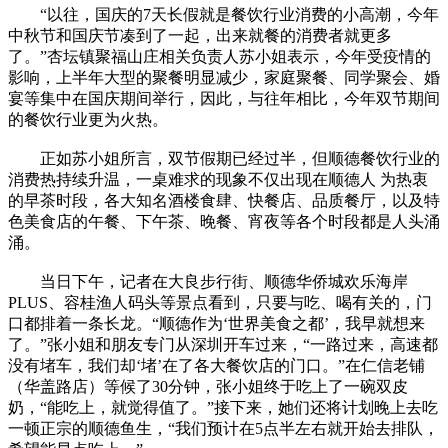
“以往，国庆的7天长假就是餐饮行业消费的小高潮，今年
中秋节和国庆节凑到了一起，出来就餐的消费者就更多
了。”杏坛镇聚福山庄相关负责人苏小姐表示，今年受疫情的
影响，上半年大型的聚餐明显减少，家庭聚餐、同学聚会、婚
宴等集中在国庆期间举行，因此，与往年相比，今年双节期间
的餐饮行业更为火热。
正如苏小姐所言，双节假期已经过半，但顺德餐饮行业的
消费热持续升温，一桌难求的现象不仅出现在顺德人 为热衷
的早茶时段，各大知名酒楼食肆、快餐店、品质餐厅，以及特
色美食店的午餐、下午茶、晚餐、宵夜等各个时段都是人头涌
涌。
当日下午，记者在大良步行街、顺德华侨城欢乐海岸
PLUS、容桂渔人码头等景点看到，只要与吃、喝有关的，门
口都排着一条长龙。“顺德作为‘世界美食之都’，我早就想来
了。”张小姐和朋友专门从深圳开车过来，“一路过来，高速都
没有堵车，我们却‘堵’在了各大餐饮店的门口。”在仁信老铺
（华盖路店）等候了30分钟，张小姐终于吃上了一碗双皮
奶，“能吃上，就觉得值了。”接下来，她们还将计划晚上去吃
一顿正宗的顺德鱼生，“我们预计在5点半左右就开始去排队，