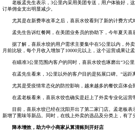
老板孟先生表示，3公里内采用美团专送，用户体验好，这部
订单佣金支出明显减少。
尤其是在新费率改革之后，喜辰水饺看到了新的计费方式对
孟先生告诉红餐网，在美团业务员的协助下，今年夏天喜辰水饺
据了解，喜辰水饺的用户需求主要集中在5公里以内，外卖费率
月前比较，每个月收入增加了10000元以上，这个运营成果让
在瞄准3公里范围内客户的同时，喜辰水饺也琢磨出“3公里
在孟先生看来，3公里以外的客户目的是拓展口碑。“远距离
尤其是受疫情常态化的防控影响，越来越多的餐饮店体会到
在孟老板看来，喜辰水饺也确实是赶上了外卖专业化运营带
目前，喜辰水饺已经在沈阳开出了第二家门店。孟老板表示，
新增了熏味等新品。同时，在线上外卖的选品及分类上，有了
降本增效，助力中小商家从算清账到开好店