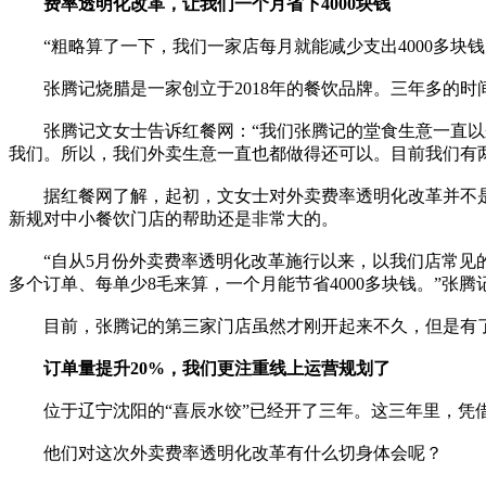
费率透明化改革，让我们一个月省下4000块钱
“粗略算了一下，我们一家店每月就能减少支出4000多块
张腾记烧腊是一家创立于2018年的餐饮品牌。三年多的时
张腾记文女士告诉红餐网：“我们张腾记的堂食生意一直以来
我们。所以，我们外卖生意一直也都做得还可以。目前我们有两家
据红餐网了解，起初，文女士对外卖费率透明化改革并不是
新规对中小餐饮门店的帮助还是非常大的。
“自从5月份外卖费率透明化改革施行以来，以我们店常见的4
多个订单、每单少8毛来算，一个月能节省4000多块钱。”张
目前，张腾记的第三家门店虽然才刚开起来不久，但是有了
订单量提升20%，我们更注重线上运营规划了
位于辽宁沈阳的“喜辰水饺”已经开了三年。这三年里，凭借
他们对这次外卖费率透明化改革有什么切身体会呢？