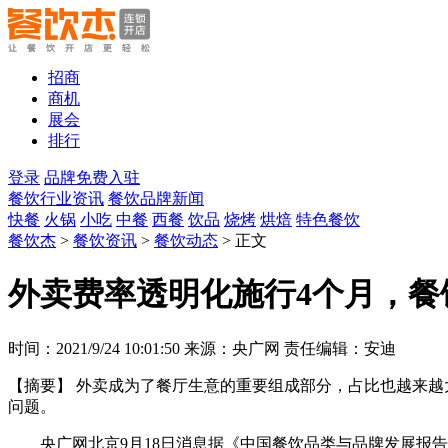
招商
商机
展会
排行
登录
品牌免费入驻
餐饮行业资讯
餐饮品牌新闻
快餐
火锅
小吃
中餐
西餐
饮品
烧烤
烘焙
特色餐饮
餐饮杰
>
餐饮资讯
>
餐饮动态
> 正文
外卖费率透明化施行4个月，餐
时间：2021/9/24 10:01:50 来源：央广网 责任编辑：安迪
【摘要】
外卖成为了餐厅生意的重要组成部分，占比也越来越
问题。
央广网北京9月18日消息据《中国餐饮品类与品牌发展报告20