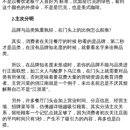
不是以餐饮老板个人喜好为 标准，比如星巴克的绿色，看到
这个颜色的外摆伞，不是星巴克，也是美式咖啡。
2.主次分明
品牌与品类孰重孰轻，在门头上的比例怎么权衡?
其实，消费者在关注餐厅的时候 秒看的是品牌，第二秒
才是品类，在没有品牌知名度的时候，就要看名字来诠释品
类。
所以，在品牌知名度未形成时，若你的品牌不能与品类进
行正面联想，如三火人与酸萝卜乌江鱼，在门头上就需要对品
类有所体现，否则意味着要花费大量的营销资源去教育消费
者。主营川菜的俏江南就是一个例子，未出名前总是不厌其烦
解释自己不是“江浙菜”。
另外，许多餐厅门头会加上营业时间、分店信息、经营主
项、招牌菜等等，仿佛越详细越吸引顾客。其实分清主次关
系，留给顾客一个记忆点就足够了，因为消费者初次关注店面
的平均时间只有5秒，产生不了吸引力的内容，再多也是白
搭。