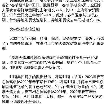
美团数据也显示，各地餐厅堂食消费呈现加速回暖态势，
餐饮“春节档”强势回归。数据显示，春节假期前6天，全国多
人堂食套餐订单量同比去年增长53%。其中，上海堂食消费
旺，订单量同比去年增长240%。此外，春节返乡与出行热
潮，带动异地消费快速增长，异地消费较去年同期增长76%。
火锅双雄客流爆棚
2023年春节期间，旅游、探亲、聚会需求交汇爆发，点燃
了全国的餐饮市场，在港股上市的火锅双雄堂食消费也迎来爆
棚。
“湊湊火锅和趁烧欢乐烧肉在高峰期的订座几乎已经爆
满，湊湊北京三里屯的KTV火锅包间，早在半个月前均已订
满。”呷哺集团相关负责人告诉记者。
呷哺集团提供的数据显示，呷哺呷哺（品牌）2023年春节
总体营收比2022年春节增长126%，呷哺呷哺1月份单日营业额
刷新销售纪录的餐厅已超60家，约占在营餐厅数量的1/10。湊
湊火锅方面，春节档总体营收比2021年、2022年春节增长
51%、21%。从区域来看，太原、郑州、石家庄等二线及旅游
城市业绩表现十分亮眼。