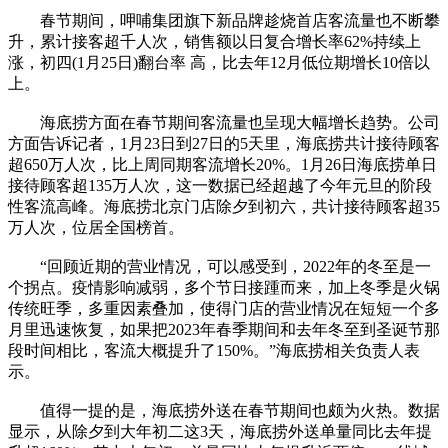
春节期间，呷哺集团旗下新品牌趁烧首店客流量也不断攀
升，累计接客超千人次，销售额以日复合增长率62%持续上
涨，初四(1月25日)翻台率 高，比去年12月低位期增长10倍以
上。
海底捞方面在春节期间客流量也呈现大幅增长趋势。公司
方面告诉记者，1月23日到27日的5天里，海底捞共计接待顾客
超650万人次，比上周同期客流增长20%。1月26日海底捞单日
接待顾客超135万人次，这一数据已经超越了今年元旦的阶段
性客流高峰。海底捞北京门店除夕到初六，共计接待顾客超35
万人次，位居全国榜首。
“回顾近期的营业情况，可以感受到，2022年的冬至是一
个拐点。疫情影响减弱，多个节日接踵而来，加上冬季是火锅
传统旺季，多重因素叠加，使得门店的营业情况在短短一个多
月里迅速恢复，如果把2023年春季期间和去年冬至到圣诞节那
段时间相比，客流大概提升了150%。”海底捞相关负责人表
示。
值得一提的是，海底捞外送在春节期间也颇为火热。数据
显示，从除夕到大年初二这3天，海底捞外送单量同比去年提