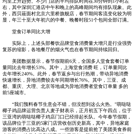
均呈上升趋势。不少门店的平均排队时间在30分钟到1小时左
右，其中深圳汇港店中午和晚上的高峰期间均有排队现象。此
外，西贝莜面村北京六里桥旗舰店，春节期间客流变化较为明
显，年三十至大年初六的中餐、晚餐时段51个包间全部订满。
堂食订单同比大增
实际上，上述头部餐饮品牌堂食消费量大增只是行业强势
复苏的缩影，各地餐厅的烟火气也在春节期间持续回归。
美团数据显示，春节假期前6天，全国多人堂食套餐订单
量同比去年增长53%。其中，上海堂食消费 旺，订单量同比
去年增长240%。此外，春节返乡与出行热潮，带动异地消费
快速增长，异地消费较去年同期增长76%。其中，三亚、成
都、重庆、大理、北京等地成为异地消费者堂食订单量 多的
前5座城市。
“我们预料春节生意会不错，但没想到这么火热。”萌哒哒
椰子鸡品牌运营负责人麦子财表示，正月初五下午四点，位于
三亚湾的萌哒哒椰子鸡店门口已经排起长队。今年春节假期，
该品牌位于三亚的5家门店营收创历史新高，其中，异地家庭
游客的消费占比高达八成。一些游客是提前抢了美团美食券前