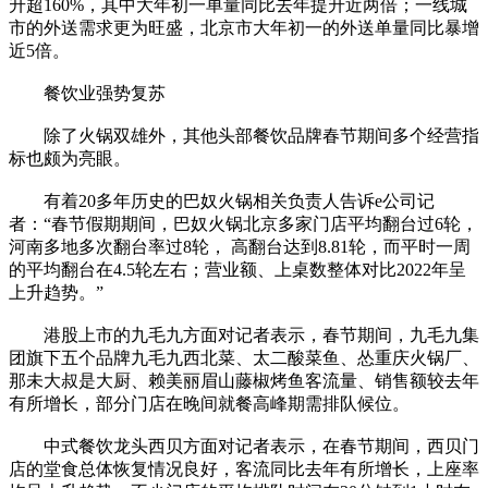
升超160%，其中大年初一单量同比去年提升近两倍；一线城
市的外送需求更为旺盛，北京市大年初一的外送单量同比暴增
近5倍。
餐饮业强势复苏
除了火锅双雄外，其他头部餐饮品牌春节期间多个经营指
标也颇为亮眼。
有着20多年历史的巴奴火锅相关负责人告诉e公司记
者：“春节假期期间，巴奴火锅北京多家门店平均翻台过6轮，
河南多地多次翻台率过8轮， 高翻台达到8.81轮，而平时一周
的平均翻台在4.5轮左右；营业额、上桌数整体对比2022年呈
上升趋势。”
港股上市的九毛九方面对记者表示，春节期间，九毛九集
团旗下五个品牌九毛九西北菜、太二酸菜鱼、怂重庆火锅厂、
那未大叔是大厨、赖美丽眉山藤椒烤鱼客流量、销售额较去年
有所增长，部分门店在晚间就餐高峰期需排队候位。
中式餐饮龙头西贝方面对记者表示，在春节期间，西贝门
店的堂食总体恢复情况良好，客流同比去年有所增长，上座率