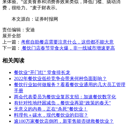
来体验。“这美食券和消费券效果类似，降低门槛、撬动消
费，很给力。”麦子财表示。
本文源自：证券时报网
责任编辑：安迪
展开全部
上一篇：
考察自助餐店需要注意什么，这些都不能大意
下一篇：
餐饮门店春节堂食火爆，非一线城市增速更高
相关阅读
餐饮业“开门红” 堂食排长龙
2022年餐饮业低价竞争会带来何种负面影响？
餐饮行业如何做服务？看看餐饮业通用的几大员工管理
手册
两会代表委员为餐饮业复苏支招：加速餐饮数字化
有针对性地纾困减负，餐饮业再迎“政策的春天”
无意义的内卷，正在“杀死”餐饮业！
料理包＋碳水，现代餐饮业的归宿？
逾100万家餐饮店倒闭，新零售能否拯救餐饮业？