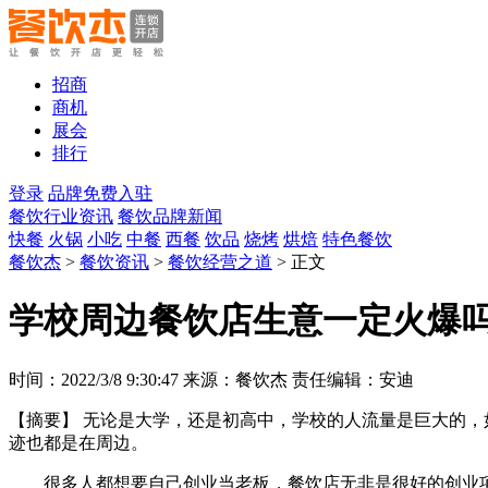
招商
商机
展会
排行
登录
品牌免费入驻
餐饮行业资讯
餐饮品牌新闻
快餐
火锅
小吃
中餐
西餐
饮品
烧烤
烘焙
特色餐饮
餐饮杰
>
餐饮资讯
>
餐饮经营之道
> 正文
学校周边餐饮店生意一定火爆
时间：2022/3/8 9:30:47 来源：餐饮杰 责任编辑：安迪
【摘要】
无论是大学，还是初高中，学校的人流量是巨大的，
迹也都是在周边。
很多人都想要自己创业当老板，餐饮店无非是很好的创业