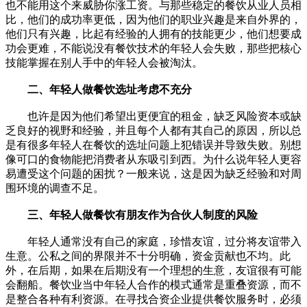
也不能用这个来威胁你涨工资。与那些稳定的餐饮从业人员相
比，他们的成功率更低，因为他们的职业兴趣是来自外界的，
他们只有兴趣，比起有经验的人拥有的技能更少，他们想要成
功会更难，不能说没有餐饮技术的年轻人会失败，那些把核心
技能掌握在别人手中的年轻人会被淘汰。
二、年轻人做餐饮选址考虑不充分
也许是因为他们希望出更便宜的租金，缺乏风险资本或缺
乏良好的视野和经验，并且每个人都有其自己的原因，所以总
是有很多年轻人在餐饮的选址问题上犯错误并导致失败。别想
像可口的食物能把消费者从东吸引到西。为什么说年轻人更容
易遭受这个问题的困扰？一般来说，这是因为缺乏经验和对周
围环境的调查不足。
三、年轻人做餐饮有朋友作为合伙人制度的风险
年轻人通常没有自己的家庭，珍惜友谊，过分将友谊带入
生意。公私之间的界限并不十分明确，资金贡献也不均。此
外，在后期，如果在后期没有一个理想的生意，友谊很有可能
会翻船。餐饮业当中年轻人合作的模式通常是重叠资源，而不
是整合各种有利资源。在寻找合资企业提供餐饮服务时，必须