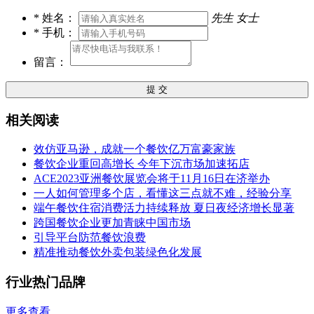
*
姓名：
先生
女士
*
手机：
留言：
提 交
相关阅读
效仿亚马逊，成就一个餐饮亿万富豪家族
餐饮企业重回高增长 今年下沉市场加速拓店
ACE2023亚洲餐饮展览会将于11月16日在济举办
一人如何管理多个店，看懂这三点就不难，经验分享
端午餐饮住宿消费活力持续释放 夏日夜经济增长显著
跨国餐饮企业更加青睐中国市场
引导平台防范餐饮浪费
精准推动餐饮外卖包装绿色化发展
行业热门品牌
更多查看