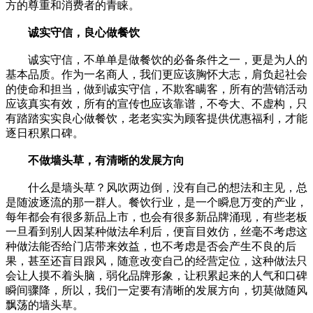
方的尊重和消费者的青睐。
诚实守信，良心做餐饮
诚实守信，不单单是做餐饮的必备条件之一，更是为人的
基本品质。作为一名商人，我们更应该胸怀大志，肩负起社会
的使命和担当，做到诚实守信，不欺客瞒客，所有的营销活动
应该真实有效，所有的宣传也应该靠谱，不夸大、不虚构，只
有踏踏实实良心做餐饮，老老实实为顾客提供优惠福利，才能
逐日积累口碑。
不做墙头草，有清晰的发展方向
什么是墙头草？风吹两边倒，没有自己的想法和主见，总
是随波逐流的那一群人。餐饮行业，是一个瞬息万变的产业，
每年都会有很多新品上市，也会有很多新品牌涌现，有些老板
一旦看到别人因某种做法牟利后，便盲目效仿，丝毫不考虑这
种做法能否给门店带来效益，也不考虑是否会产生不良的后
果，甚至还盲目跟风，随意改变自己的经营定位，这种做法只
会让人摸不着头脑，弱化品牌形象，让积累起来的人气和口碑
瞬间骤降，所以，我们一定要有清晰的发展方向，切莫做随风
飘荡的墙头草。