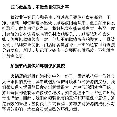
匠心做品质，不做鱼目混珠之事
餐饮业讲究匠心和品质，可以说只要你的食材新鲜、干
净、饱满，即使味道不出众，顾客依旧会常来，但是如果你投
机取巧，做鱼目混珠之事，将好坏食材掺杂着售卖，甚至一度
用廉价的食材伪装成高端食材给顾客食用，顾客绝对不会买
账，你可以欺骗顾客一次，但却不能欺骗所有的顾客，一旦被
发现，品牌荣誉受损，门店顾客量骤降，严重的还有可能直接
导致闭店。所以，切记开火锅店一定要匠心做品质，不能做鱼
目混珠之事。
加强节约意识和环境保护意识
火锅店的老板作为社会中的一份子，应该承担每一位社会
人应承担的责任，其中就包括保护环境和节约资源的义务。我
们都知道火锅店每日食材消耗量很大，水电气的消耗也不低，
并且每日都会剩余许多残余垃圾，如果处理不当，都会给环境
带来污染，因此，我们必须强化节约意识和环境保护意识，通
过有效的管理，督促员工节约资源，并减少对资源的消耗和对
环境的影响，为社会贡献自己的环保力量。