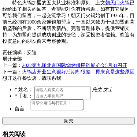
特色火锅加盟的五大从业标准和原则，上文
朝天门火锅
已
经给出了相关的回答，希望能对你有所帮助，如有其它疑问，
可给我们留言，一起交流学习！朝天门火锅始创于1935年，目
前已经拥有1000余家连锁加盟店，一直以来致力于做加盟商背
后坚强的后盾，不断研发新品、完善管理体系，提供营销支
持，为加盟商提供成功创业的捷径，深受投资者信赖。欢迎有
投资意向的朋友前来考察参观。
责任编辑：安迪
展开全部
上一篇：
2022第九届北京国际烧烤供应链展览会5月31召开
下一篇：
火锅店开业生意很好后期却很差，原来竟是这些原因
想开这样餐饮店，请联系我
*
姓名：
先生
女士
*
手机：
留言：
提 交
相关阅读