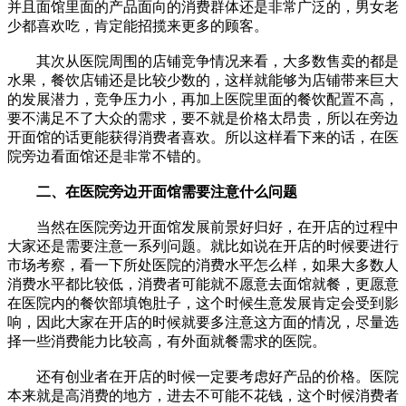
并且面馆里面的产品面向的消费群体还是非常广泛的，男女老
少都喜欢吃，肯定能招揽来更多的顾客。
其次从医院周围的店铺竞争情况来看，大多数售卖的都是
水果，餐饮店铺还是比较少数的，这样就能够为店铺带来巨大
的发展潜力，竞争压力小，再加上医院里面的餐饮配置不高，
要不满足不了大众的需求，要不就是价格太昂贵，所以在旁边
开面馆的话更能获得消费者喜欢。所以这样看下来的话，在医
院旁边看面馆还是非常不错的。
二、在医院旁边开面馆需要注意什么问题
当然在医院旁边开面馆发展前景好归好，在开店的过程中
大家还是需要注意一系列问题。就比如说在开店的时候要进行
市场考察，看一下所处医院的消费水平怎么样，如果大多数人
消费水平都比较低，消费者可能就不愿意去面馆就餐，更愿意
在医院内的餐饮部填饱肚子，这个时候生意发展肯定会受到影
响，因此大家在开店的时候就要多注意这方面的情况，尽量选
择一些消费能力比较高，有外面就餐需求的医院。
还有创业者在开店的时候一定要考虑好产品的价格。医院
本来就是高消费的地方，进去不可能不花钱，这个时候消费者