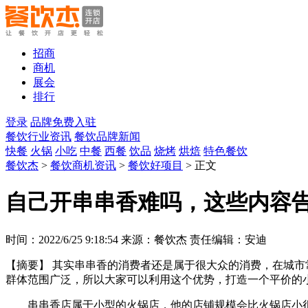
招商
商机
展会
排行
登录
品牌免费入驻
餐饮行业资讯
餐饮品牌新闻
快餐
火锅
小吃
中餐
西餐
饮品
烧烤
烘焙
特色餐饮
餐饮杰
>
餐饮商机资讯
>
餐饮好项目
> 正文
自己开串串香难吗，这些内容
时间：2022/6/25 9:18:54 来源：餐饮杰 责任编辑：安迪
【摘要】
其实串串香的消费者还是属于很大众的消费，在城市
群体范围广泛，所以大家可以利用这个优势，打造一个平价的
串串香店属于小型的火锅店，他的店铺规模会比火锅店小