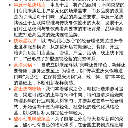
串意十足烧烤店
：串意十足，将产品做到 ，不同类型的
门店用来满足用户多元化的场景需求，而多品类的设置
是为了满足对于口味、菜品的高品质要求。串意十足烧
烤诞生于互联网思维与传统餐饮擦出的火花，发展于人
们对生活便利与餐饮两者高要求的市场背景。品牌理念
励志打造高品质的烧烤连锁品牌。
快乐星汉堡
：以“专心用心放心”的经营理念规范提升专
业度和服务模块，从加盟开店前期选址、装修、开业、
培训到后期门店营运、管理、产品、活动、线上线下推
广，“”已形成了加盟连锁经营的完整体系。
豪渝火锅
：，自成立以来始终以“美味还要绿色，新鲜还
要价廉，服务还要至上”为理念，以“传承重庆火锅地道
口味”为己任，在保持重庆火锅“麻、辣、鲜、香”等本色
的基础上，不断创新花样美感。
富士烧肉牧场
：我们本着诚实之心，精挑细选来源可追
溯，渠道可跟踪的上等谷饲和牛肉，特约邀请深谙烧肉
料理多年的行业精英大厨掌勺，并摒弃过去单一经营模
式，开始偏向于更为年轻化、社交化的现代化风格经
营，以此将目标人群定位于年轻人。
酸小七果味酸菜鱼
：为了能够让分店每天都有新鲜的菜
品，酸小七有自己的物流体系，在全国主要物流枢纽城