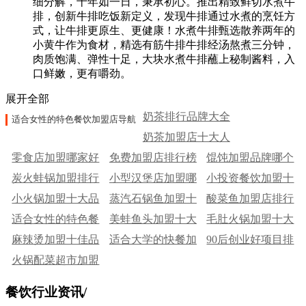
细分解，十年如一日，秉承初心。推出精致鲜切水煮牛
排，创新牛排吃饭新定义，发现牛排通过水煮的烹饪方
式，让牛排更原生、更健康！水煮牛排甄选散养两年的
小黄牛作为食材，精选有筋牛排牛排经汤熬煮三分钟，
肉质饱满、弹性十足，大块水煮牛排蘸上秘制酱料，入
口鲜嫩，更有嚼劲。
展开全部
奶茶排行品牌大全
适合女性的特色餐饮加盟店导航
奶茶加盟店十大人
零食店加盟哪家好
免费加盟店排行榜
气排行
馄饨加盟品牌哪个
炭火蛙锅加盟排行
小型汉堡店加盟哪
前十名
小投资餐饮加盟十
好
小火锅加盟十大品
榜
蒸汽石锅鱼加盟十
个好
酸菜鱼加盟店排行
大品牌
适合女性的特色餐
牌
美蛙鱼头加盟十大
大品牌
毛肚火锅加盟十大
榜
麻辣烫加盟十佳品
饮加盟店
适合大学的快餐加
品牌
90后创业好项目排
品牌
火锅配菜超市加盟
牌
盟店
行榜
有哪些品牌
餐饮行业资讯
/