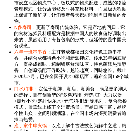
市设立地区物流中心，板块式的物流配送，成熟的物流
管理模式，让分店能够及时补充原材料，而且极大程度
上保证了新鲜度，让消费者每天都能吃到当日新鲜的食
物。
N多寿司
：更新了寿司传统体验。它是产地的回归，它
的食材选择及料理配方是根据中国人的饮食偏好调制出
来的，虽然沿用了海苔包裹的形式，但延传的是中国美
食观念。
六年一班串串香
：主打老成都校园文化特色主题串串
香，并结合成都特色小吃和新派拌卤。传承35年锅底配
方，资格成都味，秘制锅底鲜辣味厚，特色蘸碟热辣醇
香，自创原汤配干碟吃法，越吃越爽，回味悠长。截止
2020年7月，已在全国开设750家店面，遍布全国158个城
市。
口水鸡排
： 定位于潮牌、潮店、潮美食，满足更多潮人
的选择，拥有创新型的“多料鸡排+炸鸡 CP+大力汉堡
+爆炸小吃+鸡排快乐水+元气鸡排饭”等系列，复合微餐
模式，覆盖线上线下全消费场景，产品口感丰富，品牌
个性出众，空间引领潮流，在全国市场内深受消费者追
捧与热爱。
庖丁家牛肆火锅
：以庖丁解牛古法技艺为解牛之道，精