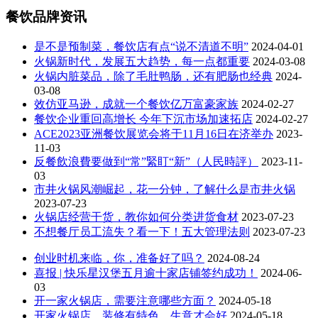
餐饮品牌资讯
是不是预制菜，餐饮店有点“说不清道不明”
2024-04-01
火锅新时代，发展五大趋势，每一点都重要
2024-03-08
火锅内脏菜品，除了毛肚鸭肠，还有肥肠也经典
2024-
03-08
效仿亚马逊，成就一个餐饮亿万富豪家族
2024-02-27
餐饮企业重回高增长 今年下沉市场加速拓店
2024-02-27
ACE2023亚洲餐饮展览会将于11月16日在济举办
2023-
11-03
反餐飲浪費要做到“常”緊盯“新”（人民時評）
2023-11-
03
市井火锅风潮崛起，花一分钟，了解什么是市井火锅
2023-07-23
火锅店经营干货，教你如何分类进货食材
2023-07-23
不想餐厅员工流失？看一下！五大管理法则
2023-07-23
创业时机来临，你，准备好了吗？
2024-08-24
喜报 | 快乐星汉堡五月逾十家店铺签约成功！
2024-06-
03
开一家火锅店，需要注意哪些方面？
2024-05-18
开家火锅店，装修有特色，生意才会好
2024-05-18