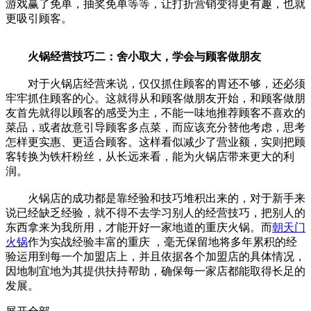
游戏赢了免单，抽奖免单等等，让打折营销变得更有趣，也就
更吸引顾客。
火锅经营技巧二：舍小取大，学会与顾客做朋友
对于火锅店经营来说，仅仅抓住顾客的胃还不够，还必须
牢牢抓住顾客的心。这就得从和顾客做朋友开始，和顾客做朋
友首先就得以顾客的感受为主，不能一味地推荐顾客不喜欢的
菜品，或者故意引导顾客多点菜，而应该充分替他考虑，思考
怎样更实惠、更适合顾客。这样看似减少了营业额，实则把顾
客转换为铁杆粉丝，从长远来看，能为火锅店带来更大的利
润。
火锅店的成功都是靠经验和技巧堆积出来的，对于新手来
说已经缺乏经验，就不得不去学习别人的经营技巧，把别人的
东西拿来为我所用，才能开好一家地道的重庆火锅。而
朝天门
火锅
作为实战经验丰富的重庆 ，毫无保留地将多年累积的经
验运用到每一个加盟店上，并且依据各个加盟店的具体情况，
因地制宜地为其提供扶持帮助，确保每一家店都能取得长足的
发展。