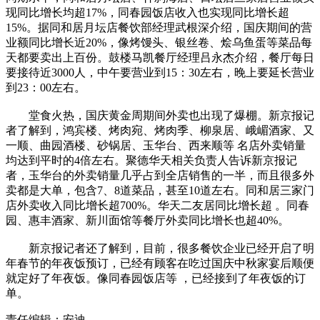
现同比增长均超17%，同春园饭店收入也实现同比增长超
15%。据同和居月坛店餐饮部经理武根深介绍，国庆期间的营
业额同比增长近20%，像烤馒头、银丝卷、烩乌鱼蛋等菜品每
天都要卖出上百份。鼓楼马凯餐厅经理吕永杰介绍，餐厅每日
要接待近3000人，中午要营业到15：30左右，晚上要延长营业
到23：00左右。
堂食火热，国庆黄金周期间外卖也出现了爆棚。新京报记
者了解到，鸿宾楼、烤肉宛、烤肉季、柳泉居、峨嵋酒家、又
一顺、曲园酒楼、砂锅居、玉华台、西来顺等 名店外卖销量
均达到平时的4倍左右。聚德华天相关负责人告诉新京报记
者，玉华台的外卖销量几乎占到全店销售的一半，而且很多外
卖都是大单，包含7、8道菜品，甚至10道左右。同和居三家门
店外卖收入同比增长超700%。华天二友居同比增长超 。同春
园、惠丰酒家、新川面馆等餐厅外卖同比增长也超40%。
新京报记者还了解到，目前，很多餐饮企业已经开启了明
年春节的年夜饭预订，已经有顾客在吃过国庆中秋家宴后顺便
就定好了年夜饭。像同春园饭店等 ，已经接到了年夜饭的订
单。
责任编辑：安迪