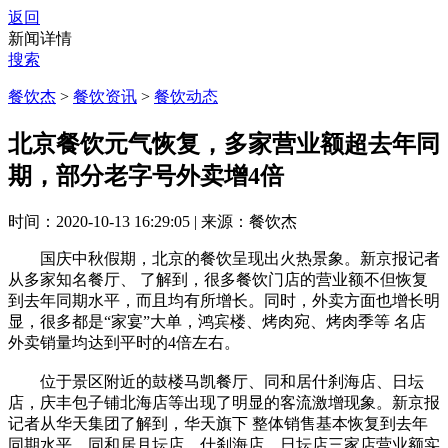
返回
新闻详情
搜索
餐饮杰
>
餐饮资讯
>
餐饮动态
北京餐饮元气恢复，多家营业额超去年同
期，部分老字号外卖增4倍
时间：2020-10-13 16:29:05
|
来源：餐饮杰
国庆中秋假期，北京的餐饮呈现出火热景象。新京报记者
从多家知名餐厅、 了解到，很多餐饮门店的营业额不但恢复
到去年同期水平，而且均有所增长。同时，外卖方面也增长明
显，很多都是“家宴”大单，鸿宾楼、烤肉宛、烤肉季等 名店
外卖销量均达到平时的4倍左右。
位于景区附近的鼓楼马凯餐厅、同和居什刹海店、日坛
店，庆丰包子铺北海店等出现了明显的客流激增现象。新京报
记者从华天集团了解到，华天旗下 整体销售基本恢复到去年
同期水平，同和居月坛店、什刹海店、日坛店三家店营业额实