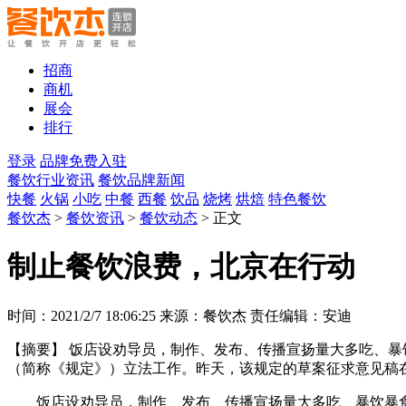
招商
商机
展会
排行
登录
品牌免费入驻
餐饮行业资讯
餐饮品牌新闻
快餐
火锅
小吃
中餐
西餐
饮品
烧烤
烘焙
特色餐饮
餐饮杰
>
餐饮资讯
>
餐饮动态
> 正文
制止餐饮浪费，北京在行动
时间：2021/2/7 18:06:25 来源：餐饮杰 责任编辑：安迪
【摘要】
饭店设劝导员，制作、发布、传播宣扬量大多吃、暴
（简称《规定》）立法工作。昨天，该规定的草案征求意见稿在
饭店设劝导员，制作、发布、传播宣扬量大多吃、暴饮暴