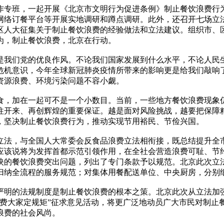
作专班，一起开展《北京市文明行为促进条例》制止餐饮浪费行
网络订餐平台等开展实地调研和蹲点调研。此外，还召开七场立
人大征集关于制止餐饮浪费的经验做法和立法建议。组织市、区、
以为，制止餐饮浪费，北京在行动。
我们党的优良作风。不论我们国家发展到什么水平，不论人民生
危机意识，今年全球新冠肺炎疫情所带来的影响更是给我们敲响
资源浪费、环境污染问题不容小觑。
，加在一起可不是一个小数目。当前，一些地方餐饮浪费现象
往开来、再创辉煌的重要保证。越是面对风险挑战，越要把保障
，坚决制止餐饮浪费行为，推动实现节用裕民、节俭兴国。
法，与全国人大常委会反食品浪费立法相衔接，既总结提升全市
应该说将为发挥首都示范引领作用，在全社会营造浪费可耻、节
映的餐饮浪费突出问题，列出了专门条款予以规范。北京此次立
归纳全流程的服务规范；对集体用餐配送单位、中央厨房，分别
明的法规制度是制止餐饮浪费的根本之策。北京此次从立法加强
浪费大家定规矩”征求意见活动，将更广泛地动员广大市民对制止
浪费的社会风尚。