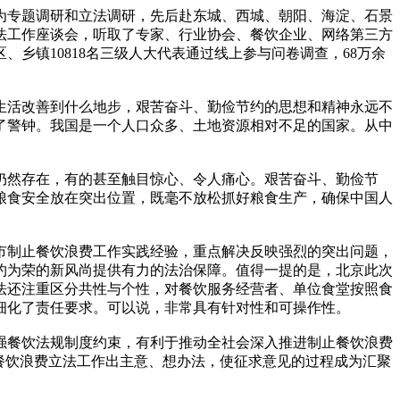
为专题调研和立法调研，先后赴东城、西城、朝阳、海淀、石景
法工作座谈会，听取了专家、行业协会、餐饮企业、网络第三方
乡镇10818名三级人大代表通过线上参与问卷调查，68万余
活改善到什么地步，艰苦奋斗、勤俭节约的思想和精神永远不
了警钟。我国是一个人口众多、土地资源相对不足的国家。从中
仍然存在，有的甚至触目惊心、令人痛心。艰苦奋斗、勤俭节
粮食安全放在突出位置，既毫不放松抓好粮食生产，确保中国人
制止餐饮浪费工作实践经验，重点解决反映强烈的突出问题，
约为荣的新风尚提供有力的法治保障。值得一提的是，北京此次
法还注重区分共性与个性，对餐饮服务经营者、单位食堂按照食
细化了责任要求。可以说，非常具有针对性和可操作性。
餐饮法规制度约束，有利于推动全社会深入推进制止餐饮浪费
餐饮浪费立法工作出主意、想办法，使征求意见的过程成为汇聚