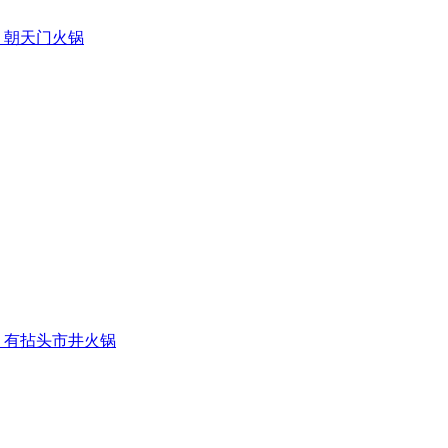
朝天门火锅
有拈头市井火锅