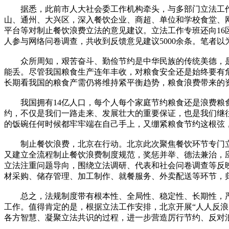
据悉，此前市人大社会委工作机构牵头，与多部门立法工
山、通州、大兴区，深入餐饮企业、商超、单位和学校食堂、
平台等对制止餐饮浪费立法的意见建议。立法工作专班还向16区
人参与网络问卷调查，共收到反馈意见建议5000余条。笔者
众所周知，艰苦奋斗、勤俭节约是中华民族的传统美德，是
能丢。尽管我国粮食生产连年丰收，对粮食安全还是始终要有
长期看我国的粮食产需仍将维持紧平衡趋势，粮食浪费带来的
我国拥有14亿人口，每个人每个家庭节约粮食还是浪费粮食
约，不仅是我们一路走来、发展壮大的重要保证，也是我们继
的饭碗任何时候都牢牢端在自己手上，又绷紧粮食节约这根弦
制止餐饮浪费，北京在行动。北京此次聚焦餐饮环节专门立
又建立全流程制止餐饮浪费制度规范，奖惩并举、德法兼治，
立法注重问题导向，围绕立法调研、代表和社会问卷调查等反
材采购、储存管理、加工制作、就餐服务、外卖配送等环节，
总之，法规制度带有根本性、全局性、稳定性、长期性，严
工作。值得肯定的是，根据立法工作安排，北京开展“人人反
各方智慧、凝聚立法共识的过程，进一步营造厉行节约、反对