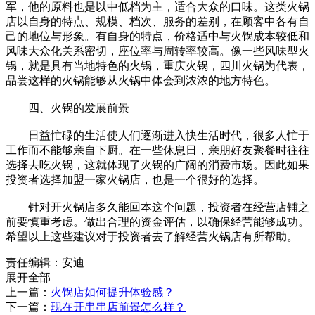
军，他的原料也是以中低档为主，适合大众的口味。这类火锅
店以自身的特点、规模、档次、服务的差别，在顾客中各有自
己的地位与形象。有自身的特点，价格适中与火锅成本较低和
风味大众化关系密切，座位率与周转率较高。像一些风味型火
锅，就是具有当地特色的火锅，重庆火锅，四川火锅为代表，
品尝这样的火锅能够从火锅中体会到浓浓的地方特色。
四、火锅的发展前景
日益忙碌的生活使人们逐渐进入快生活时代，很多人忙于
工作而不能够亲自下厨。在一些休息日，亲朋好友聚餐时往往
选择去吃火锅，这就体现了火锅的广阔的消费市场。因此如果
投资者选择加盟一家火锅店，也是一个很好的选择。
针对开火锅店多久能回本这个问题，投资者在经营店铺之
前要慎重考虑。做出合理的资金评估，以确保经营能够成功。
希望以上这些建议对于投资者去了解经营火锅店有所帮助。
责任编辑：安迪
展开全部
上一篇：
火锅店如何提升体验感？
下一篇：
现在开串串店前景怎么样？