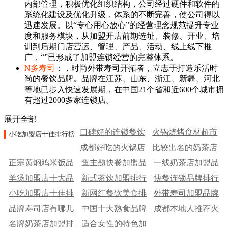
内部管理，积极优化组织结构，公司经过硬件和软件的
系统化建设及优化升级，体系的不断完善，使公司得以
迅速发展。以“专心用心放心”的经营理念规范提升专业
度和服务模块，从加盟开店前期选址、装修、开业、培
训到后期门店营运、管理、产品、活动、线上线下推
广，“”已形成了加盟连锁经营的完整体系。
N多寿司
：，时尚外带寿司开拓者，立志于打造乐活时
尚的餐饮品牌。品牌在江苏、山东、浙江、新疆、河北
等地已步入快速发展期，在中国21个省和近600个城市拥
有超过2000多家连锁店。
展开全部
口碑好的连锁餐饮
火锅烧烤食材超市
小吃加盟店十佳排行榜
成都好吃的火锅店
品牌
比较出名的奶茶店
品牌十大排名
正宗黄焖鸡米饭品
鱼主题快餐加盟品
排名
一线奶茶店加盟品
品牌
羊汤加盟店十大品
牌排行榜
新式茶饮加盟排行
牌
快餐连锁品牌排行
牌有哪些
小吃加盟店十佳排
牌
新网红餐饮美食排
榜
外带寿司加盟品牌
榜
品牌寿司店有哪几
行榜
中国十大熟食品牌
行榜
成都本地人推荐火
十大排行榜
名牌奶茶店加盟排
家
适合女性的特色加
锅十大品牌