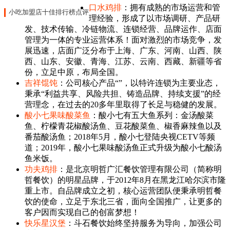
口水鸡排
：拥有成熟的市场运营和管
小吃加盟店十佳排行榜点评
理经验，形成了以市场调研、产品研
发、技术传输、冷链物流、连锁经营、品牌运作、店面
管理为一体的专业运营体系！面对激烈的市场竞争，发
展迅速，店面广泛分布于上海、广东、河南、山西、陕
西、山东、安徽、青海、江苏、云南、西藏、新疆等省
份，立足中原，布局全国。
吉祥馄饨
：公司核心产品“”，以特许连锁为主要业态，
秉承“利益共享、风险共担、铸造品牌、持续支援”的经
营理念，在过去的20多年里取得了长足与稳健的发展。
酸小七果味酸菜鱼
：酸小七有五大鱼系列：金汤酸菜
鱼、柠檬青花椒酸汤鱼、豆花酸菜鱼、椒香麻辣鱼以及
番茄酸汤鱼；2018年5月，酸小七登陆央视CETV等频
道；2019年，酸小七果味酸汤鱼正式升级为酸小七酸汤
鱼米饭。
功夫鸡排
：是北京明哲广汇餐饮管理有限公司（简称明
哲餐饮）的明星品牌，于2012年8月在黑龙江哈尔滨市隆
重上市。自品牌成立之初，核心运营团队便秉承明哲餐
饮的使命，立足于东北三省，面向全国推广，让更多的
客户因而实现自己的创富梦想！
快乐星汉堡
：斗石餐饮始终坚持服务为导向，加强公司