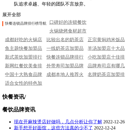
队追求卓越、年轻的团队不言放弃。
展开全部
口碑好的连锁餐饮
快餐连锁品牌排行榜导航
火锅烧烤食材超市
品牌
成都好吃的火锅店
比较出名的奶茶店
品牌十大排名
正宗黄焖鸡米饭品
鱼主题快餐加盟品
排名
一线奶茶店加盟品
品牌
羊汤加盟店十大品
牌排行榜
新式茶饮加盟排行
牌
快餐连锁品牌排行
牌有哪些
小吃加盟店十佳排
牌
新网红餐饮美食排
榜
外带寿司加盟品牌
榜
品牌寿司店有哪几
行榜
中国十大熟食品牌
行榜
成都本地人推荐火
十大排行榜
名牌奶茶店加盟排
家
适合女性的特色加
锅十大品牌
行榜
盟店
快餐资讯
/
餐饮品牌资讯
现在开麻辣烫店好做吗，几点分析让你了解
2022-12-26
新手想开好面馆，这些方法真的少不了
2022-12-24