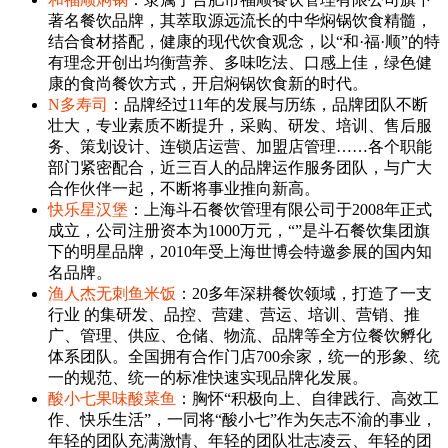
著名餐饮品牌，其萃取源远流长的中华焖锅饮食精髓，
结合食材搭配，健康的现代饮食观念，以“和·福·顺”的特
有理念开创出均衡营养、多味吃法、口感上佳，绿色健
康的食尚餐饮方式，开启焖锅饮食新的时代。
N多寿司
：品牌经过11年的发展与历练，品牌团队不断
壮大，专业素质不断提升，采购、研发、培训、售后服
务、策划设计、连锁店运营、加盟店管理……各个职能
部门紧密配合，近三百人的品牌运作服务团队，与广大
合作伙伴一起，不断将事业推向新高。
快乐星汉堡
：上海斗石餐饮管理有限公司于2008年正式
成立，公司注册资本为1000万元，“”是斗石餐饮集团旗
下的明星品牌，2010年受上海世博会特邀参展的国内知
名品牌。
渔人杰无刺鱼米饭
：20多年深耕餐饮领域，打造了一支
行业 的集研发、品控、营建、营运、培训、营销、推
广、管理、供应、仓储、物流、品牌等全方位餐饮孵化
体系团队。全国拥有合作门店700余家，统一的形象、统
一的规范、统一的标准快速实现品牌化发展。
酸小七果味酸菜鱼
：胸怀“积极向上、自律践行、高效工
作、快乐生活”，一同将“酸小七”作为矢志不渝的事业，
年轻的团队充满激情、年轻的团队壮志凌云、年轻的团