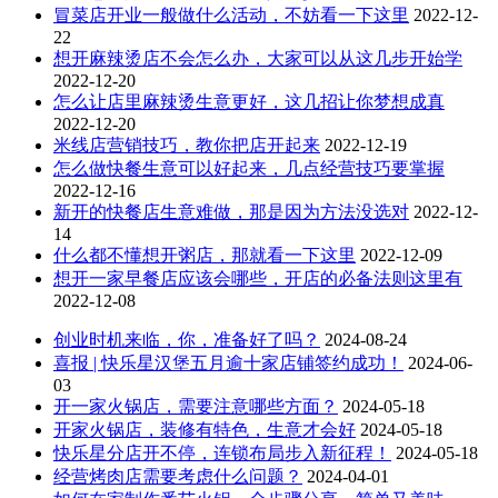
冒菜店开业一般做什么活动，不妨看一下这里
2022-12-
22
想开麻辣烫店不会怎么办，大家可以从这几步开始学
2022-12-20
怎么让店里麻辣烫生意更好，这几招让你梦想成真
2022-12-20
米线店营销技巧，教你把店开起来
2022-12-19
怎么做快餐生意可以好起来，几点经营技巧要掌握
2022-12-16
新开的快餐店生意难做，那是因为方法没选对
2022-12-
14
什么都不懂想开粥店，那就看一下这里
2022-12-09
想开一家早餐店应该会哪些，开店的必备法则这里有
2022-12-08
创业时机来临，你，准备好了吗？
2024-08-24
喜报 | 快乐星汉堡五月逾十家店铺签约成功！
2024-06-
03
开一家火锅店，需要注意哪些方面？
2024-05-18
开家火锅店，装修有特色，生意才会好
2024-05-18
快乐星分店开不停，连锁布局步入新征程！
2024-05-18
经营烤肉店需要考虑什么问题？
2024-04-01