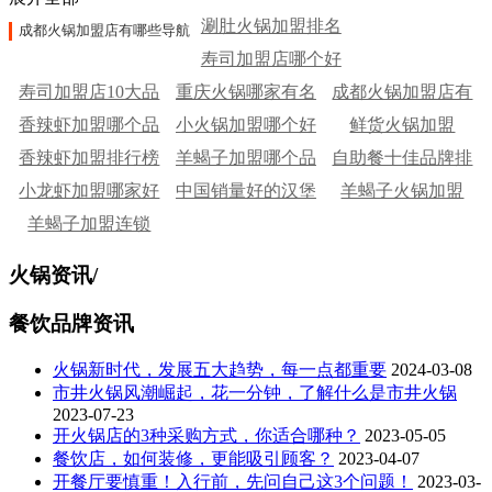
涮肚火锅加盟排名
成都火锅加盟店有哪些导航
寿司加盟店哪个好
寿司加盟店10大品
重庆火锅哪家有名
成都火锅加盟店有
香辣虾加盟哪个品
牌
小火锅加盟哪个好
鲜货火锅加盟
哪些
香辣虾加盟排行榜
牌好
羊蝎子加盟哪个品
自助餐十佳品牌排
小龙虾加盟哪家好
中国销量好的汉堡
牌好
羊蝎子火锅加盟
行榜
羊蝎子加盟连锁
店
火锅资讯
/
餐饮品牌资讯
火锅新时代，发展五大趋势，每一点都重要
2024-03-08
市井火锅风潮崛起，花一分钟，了解什么是市井火锅
2023-07-23
开火锅店的3种采购方式，你适合哪种？
2023-05-05
餐饮店，如何装修，更能吸引顾客？
2023-04-07
开餐厅要慎重！入行前，先问自己这3个问题！
2023-03-