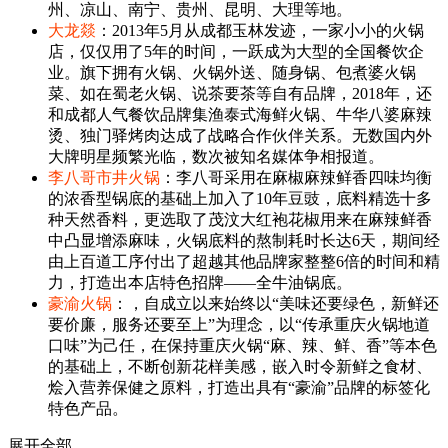
州、凉山、南宁、贵州、昆明、大理等地。
大龙燚
：2013年5月从成都玉林发迹，一家小小的火锅
店，仅仅用了5年的时间，一跃成为大型的全国餐饮企
业。旗下拥有火锅、火锅外送、随身锅、包煮婆火锅
菜、如在蜀老火锅、说茶要茶等自有品牌，2018年，还
和成都人气餐饮品牌集渔泰式海鲜火锅、牛华八婆麻辣
烫、独门驿烤肉达成了战略合作伙伴关系。无数国内外
大牌明星频繁光临，数次被知名媒体争相报道。
李八哥市井火锅
：李八哥采用在麻椒麻辣鲜香四味均衡
的浓香型锅底的基础上加入了10年豆豉，底料精选十多
种天然香料，更选取了茂汶大红袍花椒用来在麻辣鲜香
中凸显增添麻味，火锅底料的熬制耗时长达6天，期间经
由上百道工序付出了超越其他品牌家整整6倍的时间和精
力，打造出本店特色招牌——全牛油锅底。
豪渝火锅
：，自成立以来始终以“美味还要绿色，新鲜还
要价廉，服务还要至上”为理念，以“传承重庆火锅地道
口味”为己任，在保持重庆火锅“麻、辣、鲜、香”等本色
的基础上，不断创新花样美感，嵌入时令新鲜之食材、
烩入营养保健之原料，打造出具有“豪渝”品牌的标签化
特色产品。
展开全部