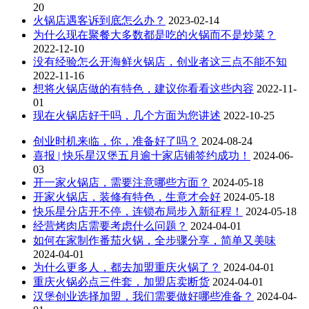
20
火锅店遇客诉到底怎么办？
2023-02-14
为什么现在聚餐大多数都是吃的火锅而不是炒菜？
2022-12-10
没有经验怎么开海鲜火锅店，创业者这三点不能不知
2022-11-16
想将火锅店做的有特色，建议你看看这些内容
2022-11-
01
现在火锅店好干吗，几个方面为您讲述
2022-10-25
创业时机来临，你，准备好了吗？
2024-08-24
喜报 | 快乐星汉堡五月逾十家店铺签约成功！
2024-06-
03
开一家火锅店，需要注意哪些方面？
2024-05-18
开家火锅店，装修有特色，生意才会好
2024-05-18
快乐星分店开不停，连锁布局步入新征程！
2024-05-18
经营烤肉店需要考虑什么问题？
2024-04-01
如何在家制作番茄火锅，全步骤分享，简单又美味
2024-04-01
为什么更多人，都去加盟重庆火锅了？
2024-04-01
重庆火锅必点三件套，加盟店卖断货
2024-04-01
汉堡创业选择加盟，我们需要做好哪些准备？
2024-04-