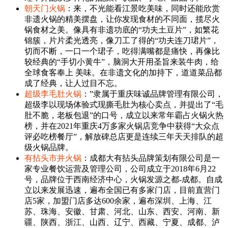
朝天门火锅
：来，不光能看江景吃美味，同时还能欣赏
非遗火锅的精美摆盘，让你发现食材的不同面，揽尽火
锅食材之美。像具有非遗功底的“功夫土豆片”，如繁花
锦簇，片片柔光透亮，像刀工了得的“功夫连刀珺片”，
切而不断，一口一个珺子，吃得满嘴都是痛快，再像比
较经典的“手切小黄牛”，脑洞大开用圣旨来装牛肉，给
全球食客奉上 美味。在非遗文化的加持下，道道菜品都
成了经典，让人过目不忘。
超级李毛肚火锅
：”隶属于重庆味诚品牌管理有限公司，
超级李以现场体验式现撕毛肚为核心卖点，并提出了“毛
肚不脆，老板包退”的口号，成立以来常年霸占火锅火热
榜，并在2021年重庆4万多家火锅店竞争中获得“大众点
评必吃榜餐厅”，解放碑总店更是连续三年天天排队的超
级火锅品牌。
有拈头市井火锅
：成都大有拈头品牌策划有限公司是一
家专业餐饮运营及管理公司，公司成立于2018年6月22
号，品牌位于西南经济中心，火锅发源之都-成都。自成
立以来发展迅速，遍布全国已有多家门店，目前直营门
店5家，加盟门店多达600余家，遍布深圳、上海、江
苏、珠海、安徽、甘肃、河北、山东、西安、河南、新
疆、陕西、浙江、山西、辽宁、西藏、宁夏、成都、泸