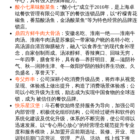
中心，具有强大的保障能力。
酸小七果味酸菜鱼
：“酸小七”成立于2016年，是上海卓
竑餐饮管理有限公司旗下的餐饮连锁品牌，以“柠檬青花
椒鱼，番茄酸汤鱼，金汤酸菜鱼”等为特色经营的品牌连
锁店。
鼎四方鲜牛肉大骨汤
：安徽名吃、淮南一绝——淮南牛
肉汤。淮南牛肉汤是苏豫皖一带家喻户晓的名特小吃，
高汤源自清宫御膳秘方，融入“以食养生”的现代食补理
念，自家创制而成。汤浓醇鲜、香辣爽口、回味无穷，
一年四季，膳食常补，具有春—养肝明目、夏—滋阴补
气、秋—润肺生津、冬—敛阳护阴的独到养生功效。久
负盛名，享誉天下。
夸父炸串
：公司深耕小吃消费升级品类，将炸串从视觉
呈现、体验感上做出提升，构造了消费场景体验感；公
司以小吃升级为主线，励志成为实现中国食物的全球连
锁，成为 被信任的餐饮品牌。
快乐星汉堡
：斗石餐饮始终坚持服务为导向，加强公司
内部管理，积极优化组织结构，公司经过硬件和软件的
系统化建设及优化升级，体系的不断完善，使公司得以
迅速发展。以“专心用心放心”的经营理念规范提升专业
度和服务模块，从加盟开店前期选址、装修、开业、培
训到后期门店营运、管理、产品、活动、线上线下推