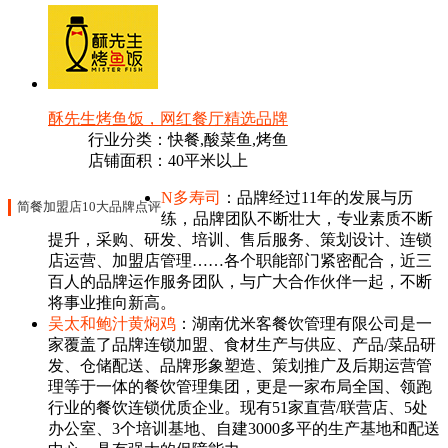
酥先生烤鱼饭，网红餐厅精选品牌
行业分类：快餐,酸菜鱼,烤鱼
店铺面积：40平米以上
N多寿司
：品牌经过11年的发展与历
简餐加盟店10大品牌点评
练，品牌团队不断壮大，专业素质不断
提升，采购、研发、培训、售后服务、策划设计、连锁
店运营、加盟店管理……各个职能部门紧密配合，近三
百人的品牌运作服务团队，与广大合作伙伴一起，不断
将事业推向新高。
吴太和鲍汁黄焖鸡
：湖南优米客餐饮管理有限公司是一
家覆盖了品牌连锁加盟、食材生产与供应、产品/菜品研
发、仓储配送、品牌形象塑造、策划推广及后期运营管
理等于一体的餐饮管理集团，更是一家布局全国、领跑
行业的餐饮连锁优质企业。现有51家直营/联营店、5处
办公室、3个培训基地、自建3000多平的生产基地和配送