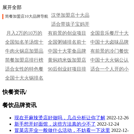
展开全部
汉堡加盟店十大品
简餐加盟店10大品牌导航
适合带孩子宝妈开
牌
月入2万的10万的
有前景的创业项目
的餐饮店
全国音乐餐厅十大
全国知名羊汤馆十
餐饮小生意
全国粥铺排名前十
中国十大卤味品牌
排行
牛肉火锅店加盟品
大排行榜
中国十大零食品牌
有前景的冷门餐饮
简餐加盟店排行榜
牌排行
黄焖鸡米饭加盟店
中国十大火锅公认
生意排行榜
适合女性的特色餐
90后创业好项目排
排行榜
适合一个人开的小
排名
全国十大火锅排名
饮加盟店
行榜
吃店
快餐资讯
/
餐饮品牌资讯
现在开麻辣烫店好做吗，几点分析让你了解
2022-12-26
新手想开好面馆，这些方法真的少不了
2022-12-24
冒菜店开业一般做什么活动，不妨看一下这里
2022-12-