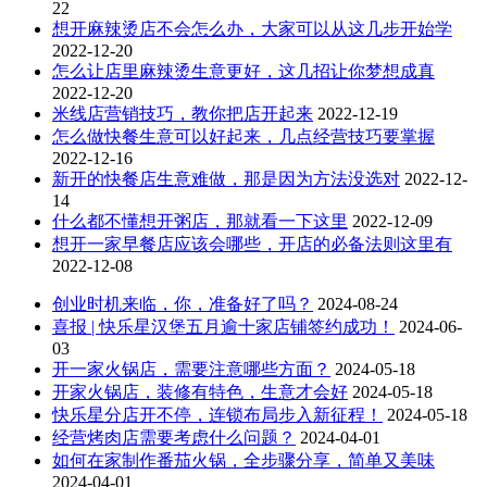
22
想开麻辣烫店不会怎么办，大家可以从这几步开始学
2022-12-20
怎么让店里麻辣烫生意更好，这几招让你梦想成真
2022-12-20
米线店营销技巧，教你把店开起来
2022-12-19
怎么做快餐生意可以好起来，几点经营技巧要掌握
2022-12-16
新开的快餐店生意难做，那是因为方法没选对
2022-12-
14
什么都不懂想开粥店，那就看一下这里
2022-12-09
想开一家早餐店应该会哪些，开店的必备法则这里有
2022-12-08
创业时机来临，你，准备好了吗？
2024-08-24
喜报 | 快乐星汉堡五月逾十家店铺签约成功！
2024-06-
03
开一家火锅店，需要注意哪些方面？
2024-05-18
开家火锅店，装修有特色，生意才会好
2024-05-18
快乐星分店开不停，连锁布局步入新征程！
2024-05-18
经营烤肉店需要考虑什么问题？
2024-04-01
如何在家制作番茄火锅，全步骤分享，简单又美味
2024-04-01