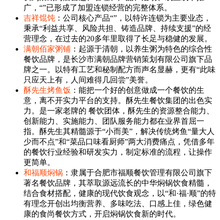
广，“”已形成了加盟连锁经营的完整体系。
吉祥馄饨
：公司核心产品“”，以特许连锁为主要业态，
秉承“利益共享、风险共担、铸造品牌、持续支援”的经
营理念，在过去的20多年里取得了长足与稳健的发展。
满朝佰家粥铺
：起源于清朝，以养生粥为特色的综合性
餐饮品牌，是长沙市满朝品牌营销策划有限公司旗下品
牌之一。以特有工艺和秘制配方而声名显赫，更有“此味
只应天上有，人间难得几回尝”美誉。
酥先生烤鱼饭
：能把一个好的创意做成一个餐饮的生
意，离不开实力平台的支持。酥先生餐饮集团的出色实
力。是一家老牌的 餐饮团体，酥先生的资源整合能力、
创新能力、实施能力、团队服务能力都在业界首屈一
指。酥先生其精髓源于“小而美”，解决传统烤鱼“量大人
少而不点”和“菜品口味看厨师”两大消费痛点，凭借多年
的餐饮行业经验和研发实力，制定标准的流程，让操作
更简单。
和福顺焖锅
：隶属于合肥市福顺餐饮管理有限公司旗下
著名餐饮品牌，其萃取源远流长的中华焖锅饮食精髓，
结合食材搭配，健康的现代饮食观念，以“和·福·顺”的特
有理念开创出均衡营养、多味吃法、口感上佳，绿色健
康的食尚餐饮方式，开启焖锅饮食新的时代。