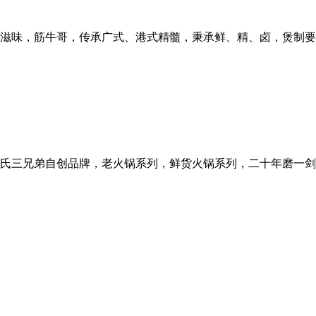
滋味，筋牛哥，传承广式、港式精髓，秉承鲜、精、卤，煲制要
向氏三兄弟自创品牌，老火锅系列，鲜货火锅系列，二十年磨一