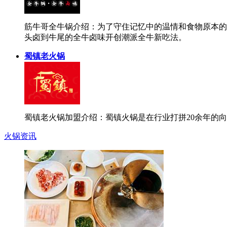
筋牛哥全牛锅介绍：为了守住记忆中的温情和食物原本的
头卤到牛尾的全牛卤味开创潮派全牛新吃法。
蜀镇老火锅
蜀镇老火锅加盟介绍：蜀镇火锅是在行业打拼20余年的
火锅资讯